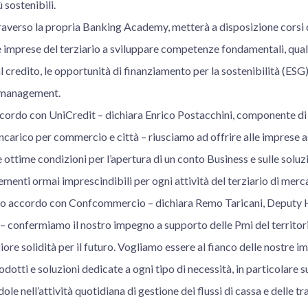
 sostenibili.
traverso la propria Banking Academy, metterà a disposizione corsi 
 imprese del terziario a sviluppare competenze fondamentali, quali
al credito, le opportunità di finanziamento per la sostenibilità (ESG),
t management.
ordo con UniCredit – dichiara Enrico Postacchini, componente di 
arico per commercio e città – riusciamo ad offrire alle imprese a
le ottime condizioni per l’apertura di un conto Business e sulle solu
ementi ormai imprescindibili per ogni attività del terziario di merca
vo accordo con Confcommercio – dichiara Remo Taricani, Deputy H
 – confermiamo il nostro impegno a supporto delle Pmi del territorio
iore solidità per il futuro. Vogliamo essere al fianco delle nostre i
otti e soluzioni dedicate a ogni tipo di necessità, in particolare su
 nell’attività quotidiana di gestione dei flussi di cassa e delle tra