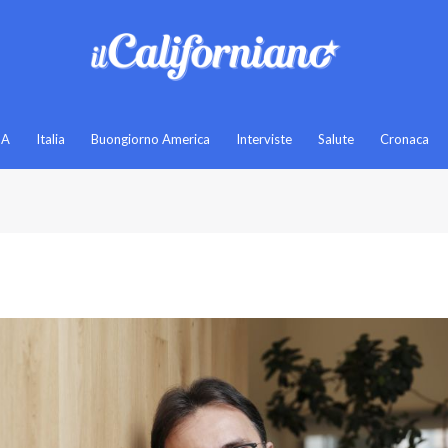
SA
Italia
Buongiorno America
Interviste
Salute
Cronaca