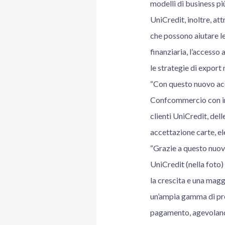
modelli di business più
UniCredit, inoltre, at
che possono aiutare le
finanziaria, l’accesso 
le strategie di expor
“Con questo nuovo acc
Confcommercio con inc
clienti UniCredit, del
accettazione carte, el
“Grazie a questo nuo
UniCredit (nella foto)
la crescita e una magg
un’ampia gamma di prod
pagamento, agevolandole