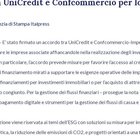
a UniCredit e Confcommercio per l
zia di Stampa Italpress
’ stato firmato un accordo tra UniCredit e Confcommercio-Impres
are le imprese associate affiancandole nella realizzazione degli inve
In particolare, l’accordo prevede misure per favorire l’accesso al c
finanziamento mirati a supportare le esigenze operative delle impre
inanziamenti per investimenti immobiliari o per l’acquisto di attre
 congiunto. Per la gestione dei flussi finanziari – prosegue la nota
 pagamento digitale e strumenti per la gestione dei flussi di cassa e
ione viene riservata ai temi dell’ESG con soluzioni su misura per in
tica, la riduzione delle emissioni di CO2, e progetti orientati a una