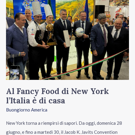
Fancy
Food
di
New
York
l’Italia
è
di
casa
Al Fancy Food di New York
l’Italia è di casa
Buongiorno America
New York torna a riempirsi di sapori. Da oggi, domenica 28
giugno, e fino a martedì 30, il Jacob K. Javits Convention