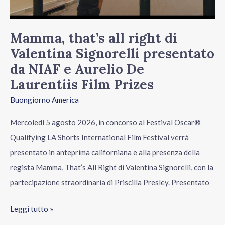
Signorelli
presentato
da
Mamma, that’s all right di
NIAF
Valentina Signorelli presentato
e
da NIAF e Aurelio De
Aurelio
Laurentiis Film Prizes
De
Buongiorno America
Laurentiis
Film
Mercoledì 5 agosto 2026, in concorso al Festival Oscar®
Prizes
Qualifying LA Shorts International Film Festival verrà
presentato in anteprima californiana e alla presenza della
regista Mamma, That’s All Right di Valentina Signorelli, con la
partecipazione straordinaria di Priscilla Presley. Presentato
Leggi tutto »