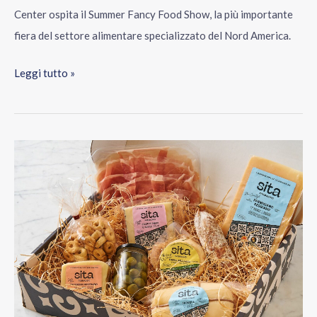
Center ospita il Summer Fancy Food Show, la più importante
fiera del settore alimentare specializzato del Nord America.
Leggi tutto »
Alessandro
Sita
al
Fancy
Food:
la
sfida
globale