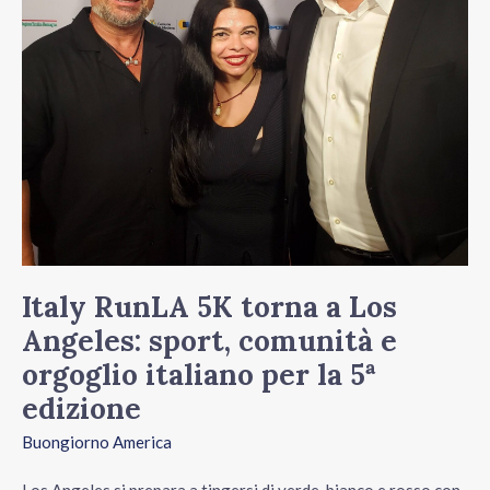
Angeles:
sport,
comunità
e
orgoglio
italiano
per
la
5ª
Italy RunLA 5K torna a Los
edizione
Angeles: sport, comunità e
orgoglio italiano per la 5ª
edizione
Buongiorno America