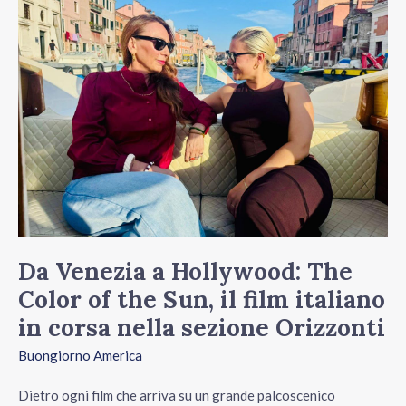
a
Hollywood:
The
Color
of
the
Sun,
il
film
Da Venezia a Hollywood: The
italiano
Color of the Sun, il film italiano
in
in corsa nella sezione Orizzonti
corsa
nella
Buongiorno America
sezione
Dietro ogni film che arriva su un grande palcoscenico