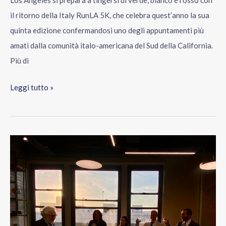
Los Angeles si prepara a tingersi di verde, bianco e rosso con
il ritorno della Italy RunLA 5K, che celebra quest’anno la sua
quinta edizione confermandosi uno degli appuntamenti più
amati dalla comunità italo-americana del Sud della California.
Più di
Leggi tutto »
Mangini
Group
apre
il
nuovo
showroom