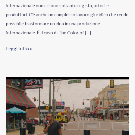
Orizzonti
internazionale non ci sono soltanto regista, attori e
produttori. C’è anche un complesso lavoro giuridico che rende
possibile trasformare un’idea in una produzione
internazionale. È il caso di The Color of […]
Leggi tutto »
Mamma,
that’s
all
right
di
Valentina