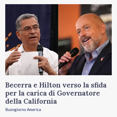
Becerra
e
Hilton
verso
la
sfida
per
la
carica
di
Becerra e Hilton verso la sfida
Governatore
per la carica di Governatore
della
della California
California
Buongiorno America