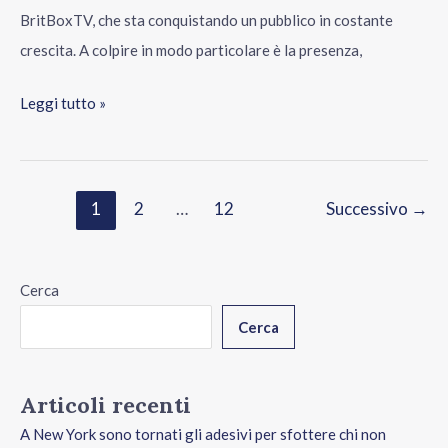
BritBoxTV, che sta conquistando un pubblico in costante
crescita. A colpire in modo particolare è la presenza,
Leggi tutto »
1
2
…
12
Successivo
→
Cerca
Cerca
Articoli recenti
A New York sono tornati gli adesivi per sfottere chi non