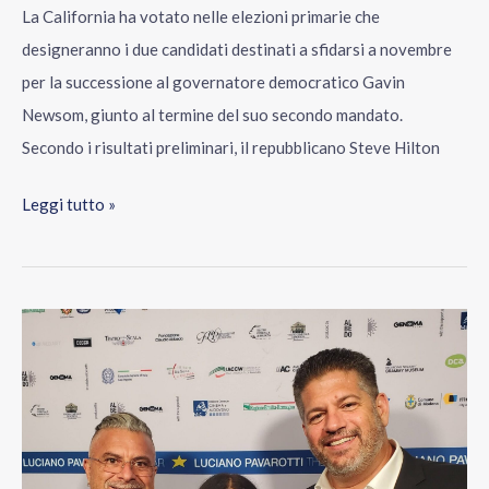
La California ha votato nelle elezioni primarie che
designeranno i due candidati destinati a sfidarsi a novembre
per la successione al governatore democratico Gavin
Newsom, giunto al termine del suo secondo mandato.
Secondo i risultati preliminari, il repubblicano Steve Hilton
Leggi tutto »
Italy
RunLA
5K
torna
a
Los