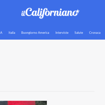
SA
Italia
Buongiorno America
Interviste
Salute
Cronaca