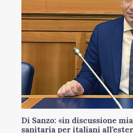
l’assistenza
sanitaria
per
italiani
all’estero»
Di Sanzo: «in discussione mia
sanitaria per italiani all’este