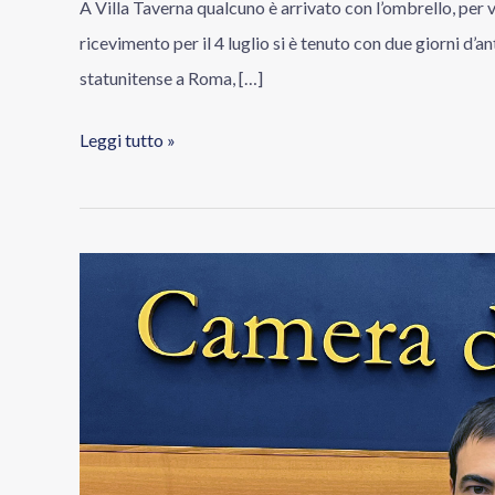
A Villa Taverna qualcuno è arrivato con l’ombrello, per vi
ricevimento per il 4 luglio si è tenuto con due giorni d’a
statunitense a Roma, […]
Leggi tutto »
Di
Sanzo:
«in
discussione
mia
proposta
per