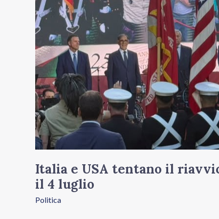
e
USA
tentano
il
riavvicinamento
a
Villa
Taverna
per
il
Italia e USA tentano il riavv
4
il 4 luglio
luglio
Politica