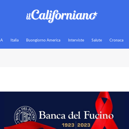
SA
Italia
Buongiorno America
Interviste
Salute
Cronaca