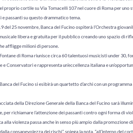
el proprio cortile su Via Tomacelli 107 nel cuore di Roma per uno st
ini e passanti su questo drammatico tema.
e 19 del 25 novembre, Banca del Fucino ospiterà l’Orchestra giovan
sicale libera e gratuita per il pubblico creando uno spazio di rifle
e affligge milioni di persone.
Fontane di Roma riunisce circa 60 talentuosi musicisti under 30, for
 e Conservatori e rappresenta un’eccellenza italiana e un’opportun
 Banca del Fucino si esibirà un quartetto d’archi con un programma
facciata della Direzione Generale della Banca del Fucino sarà illumin
, per richiamare l’attenzione dei passanti contro ogni forma di vio
ta alla violenza passa anche in senso più ampio dalla promozione di 
dalla consapevolezza dei rischi”, spiega la nota, “all’interno del cor