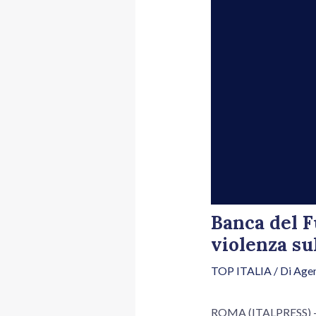
Banca del F
violenza su
TOP ITALIA
/ Di
Agen
ROMA (ITALPRESS) – In