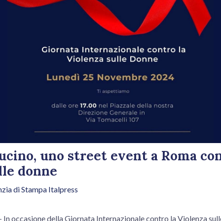
ucino, uno street event a Roma con
lle donne
zia di Stampa Italpress
 occasione della Giornata Internazionale contro la Violenza sul