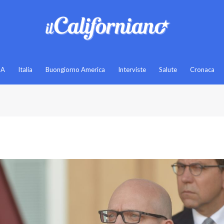
SA
Italia
Buongiorno America
Interviste
Salute
Cronaca