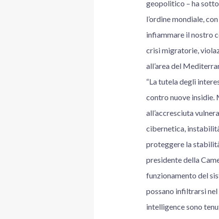
geopolitico – ha sotto
l’ordine mondiale, con
infiammare il nostro c
crisi migratorie, viol
all’area del Mediterra
“La tutela degli inter
contro nuove insidie. M
all’accresciuta vulnera
cibernetica, instabili
proteggere la stabili
presidente della Camer
funzionamento del sist
possano infiltrarsi nel
intelligence sono tenut