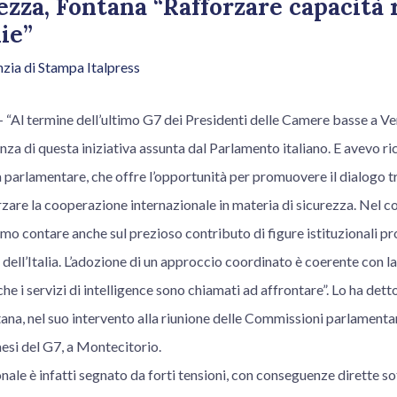
zza, Fontana “Rafforzare capacità 
ie”
zia di Stampa Italpress
Al termine dell’ultimo G7 dei Presidenti delle Camere basse a V
nza di questa iniziativa assunta dal Parlamento italiano. E avevo ri
 parlamentare, che offre l’opportunità per promuovere il dialogo tra
orzare la cooperazione internazionale in materia di sicurezza. Nel co
o contare anche sul prezioso contributo di figure istituzionali pro
ti dell’Italia. L’adozione di un approccio coordinato è coerente con 
che i servizi di intelligence sono chiamati ad affrontare”. Lo ha detto
na, nel suo intervento alla riunione delle Commissioni parlamentar
aesi del G7, a Montecitorio.
nale è infatti segnato da forti tensioni, con conseguenze dirette sot