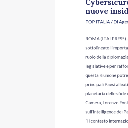
Cybersicure
nuove insid
TOP ITALIA
/ Di
Agen
ROMA (ITALPRESS) – “
sottolineato l’importa
ruolo della diplomazia
legislative e per raff
questa Riunione potrem
principali Paesi allea
planetaria delle sfide 
Camera, Lorenzo Fonta
sull’Intelligence dei P
“Il contesto internazio