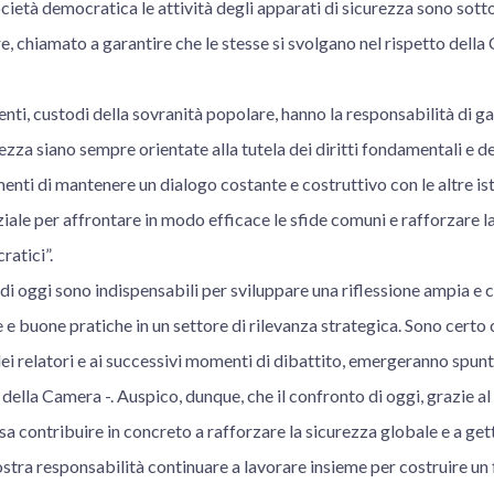
ocietà democratica le attività degli apparati di sicurezza sono sot
, chiamato a garantire che le stesse si svolgano nel rispetto della 
nti, custodi della sovranità popolare, hanno la responsabilità di gar
ezza siano sempre orientate alla tutela dei diritti fondamentali e deg
enti di mantenere un dialogo costante e costruttivo con le altre ist
iale per affrontare in modo efficace le sfide comuni e rafforzare la 
atici”.
di oggi sono indispensabili per sviluppare una riflessione ampia e 
e buone pratiche in un settore di rilevanza strategica. Sono certo c
dei relatori e ai successivi momenti di dibattito, emergeranno spunti e
 della Camera -. Auspico, dunque, che il confronto di oggi, grazie al
ssa contribuire in concreto a rafforzare la sicurezza globale e a ge
nostra responsabilità continuare a lavorare insieme per costruire un