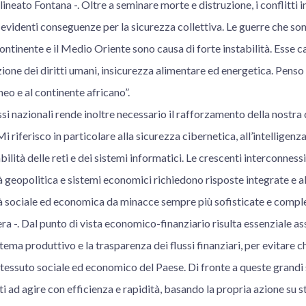
lineato Fontana -. Oltre a seminare morte e distruzione, i conflitti 
 evidenti conseguenze per la sicurezza collettiva. Le guerre che so
ontinente e il Medio Oriente sono causa di forte instabilità. Esse c
azione dei diritti umani, insicurezza alimentare ed energetica. Pens
neo e al continente africano”.
essi nazionali rende inoltre necessario il rafforzamento della nostra
i riferisco in particolare alla sicurezza cibernetica, all’intelligenza 
bilità delle reti e dei sistemi informatici. Le crescenti interconness
tà geopolitica e sistemi economici richiedono risposte integrate e a
tà sociale ed economica da minacce sempre più sofisticate e comple
a -. Dal punto di vista economico-finanziario risulta essenziale ass
ema produttivo e la trasparenza dei flussi finanziari, per evitare c
 tessuto sociale ed economico del Paese. Di fronte a queste grandi sf
i ad agire con efficienza e rapidità, basando la propria azione su st