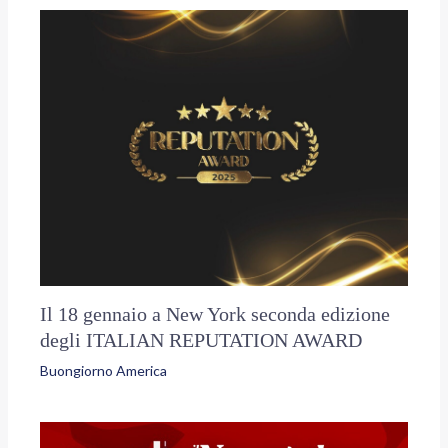
Il 18 gennaio a New York seconda edizione
degli ITALIAN REPUTATION AWARD
Buongiorno America