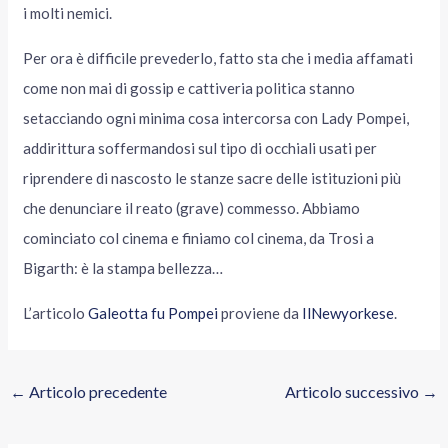
i molti nemici.
Per ora è difficile prevederlo, fatto sta che i media affamati
come non mai di gossip e cattiveria politica stanno
setacciando ogni minima cosa intercorsa con Lady Pompei,
addirittura soffermandosi sul tipo di occhiali usati per
riprendere di nascosto le stanze sacre delle istituzioni più
che denunciare il reato (grave) commesso. Abbiamo
cominciato col cinema e finiamo col cinema, da Trosi a
Bigarth: è la stampa bellezza…
L’articolo
Galeotta fu Pompei
proviene da
IlNewyorkese
.
←
Articolo precedente
Articolo successivo
→