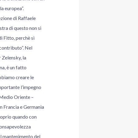
la europea”.
zione di Raffaele
istra di questo non si
 Fitto, perchè si
contributo”. Nel
 Zelensky, la
a, è un fatto
obbiamo creare le
importante l’impegno
 Medio Oriente –
 in Francia e Germania
 proprio quando con
 consapevolezza
 il mantenimento del