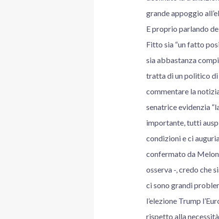
grande appoggio all’el
E proprio parlando de
Fitto sia “un fatto pos
sia abbastanza compiac
tratta di un politico 
commentare la notizia
senatrice evidenzia “l
importante, tutti ausp
condizioni e ci auguri
confermato da Meloni 
osserva -, credo che s
ci sono grandi problem
l’elezione Trump l’Eu
rispetto alla necessit