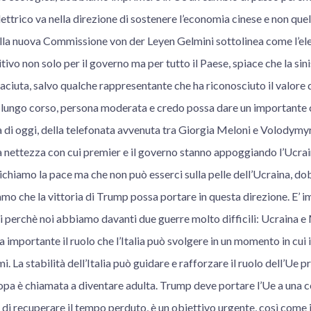
ettrico va nella direzione di sostenere l’economia cinese e non quel
lla nuova Commissione von der Leyen Gelmini sottolinea come l’ele
itivo non solo per il governo ma per tutto il Paese, spiace che la sin
iuta, salvo qualche rappresentante che ha riconosciuto il valore di
di lungo corso, persona moderata e credo possa dare un importante 
 di oggi, della telefonata avvenuta tra Giorgia Meloni e Volodymyr
a nettezza con cui premier e il governo stanno appoggiando l’Ucrain
ichiamo la pace ma che non può esserci sulla pelle dell’Ucraina, d
amo che la vittoria di Trump possa portare in questa direzione. E’ 
perchè noi abbiamo davanti due guerre molto difficili: Ucraina e
ia importante il ruolo che l’Italia può svolgere in un momento in cui
i. La stabilità dell’Italia può guidare e rafforzare il ruolo dell’Ue
ropa è chiamata a diventare adulta. Trump deve portare l’Ue a una
à di recuperare il tempo perduto, è un obiettivo urgente, così come