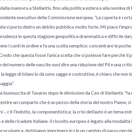
, dalla manovra a Stellantis, fino alla politica estera e alla nomina di
sidente esecutivo della Commissione europea. “La coperta è corta 
Italia si porta dietro un debito pubblico molto forte. Mi piace l’imp
 prudenza in questa stagione geopolitica drammatica e difficile dal 
ene i conti in ordine e fa una scelta semplice: concentrare le poche
. Credo che questa fosse l’unica scelta che si potesse fare perchè il
e del numero delle nascite vuol dire una riduzione del Pil e una critic
 la legge di bilancio dà sono sagge e costruttive, è chiaro che non b
aggia”.
la buonuscita di Tavares dopo le dimissioni da Ceo di Stellantis “fa
estire un comparto che è un pezzo della storia del nostro Paese, si t
i -, c’è l’indotto, la componentistica; la crisi dell’auto è un tema 
e delle ricadute italiane. Il risvolto europeo è legato alla modalità 
one ecologica, dobbiamo imprimere in Ue un cambio di passo perchè