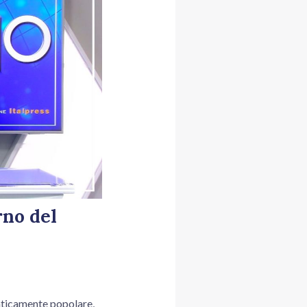
rno del
nticamente popolare,