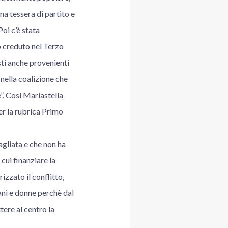
na tessera di partito e
oi c’è stata
o creduto nel Terzo
sti anche provenienti
 nella coalizione che
”. Così Mariastella
er la rubrica Primo
agliata e che non ha
cui finanziare la
izzato il conflitto,
ani e donne perchè dal
tere al centro la