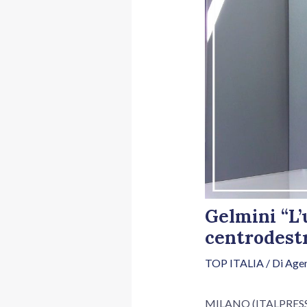
Gelmini “L’u
centrodest
TOP ITALIA
/ Di
Agen
MILANO (ITALPRESS) –