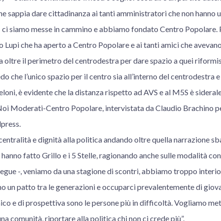
che sappia dare cittadinanza ai tanti amministratori che non hanno u
he; ci siamo messe in cammino e abbiamo fondato Centro Popolare. P
io Lupi che ha aperto a Centro Popolare e ai tanti amici che avevan
a oltre il perimetro del centrodestra per dare spazio a quei riformi
do che l’unico spazio per il centro sia all’interno del centrodestra e
loni, è evidente che la distanza rispetto ad AVS e al M5S è siderale
 Noi Moderati-Centro Popolare, intervistata da Claudio Brachino p
lpress.
entralità e dignità alla politica andando oltre quella narrazione sb
hanno fatto Grillo e i 5 Stelle, ragionando anche sulle modalità con 
osegue -, veniamo da una stagione di scontri, abbiamo troppo interior
amo un patto tra le generazioni e occuparci prevalentemente di giov
co e di prospettiva sono le persone più in difficoltà. Vogliamo met
na comunità, riportare alla politica chi non ci crede più”.