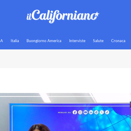
SA
Italia
Buongiorno America
Interviste
Salute
Cronaca