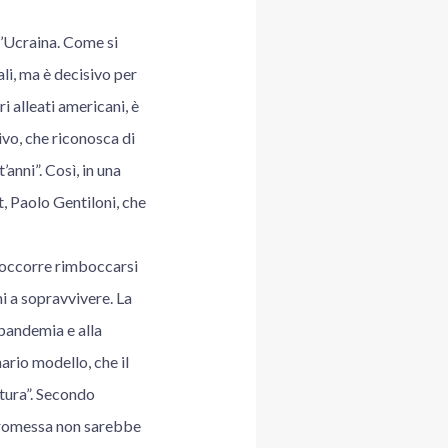
’Ucraina. Come si
ali, ma è decisivo per
i alleati americani, è
ivo, che riconosca di
anni”. Così, in una
t, Paolo Gentiloni, che
i occorre rimboccarsi
hi a sopravvivere. La
 pandemia e alla
ario modello, che il
ultura”. Secondo
mpromessa non sarebbe