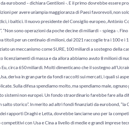
i da eurobond – dichiara Gentiloni -. E il primo dovrebbe essere pro
dizioni per avere un’ampia maggioranza di Paesi favorevoli, non solo
dici, i baltici. Il nuovo presidente del Consiglio europeo, Antònio Cos
”. “Non sono operazioni da poche decine di miliardi – spiega -. Fino 
itoli per un centinaio di milioni, dal 2021 raccoglie tra i 100 e i 1
ziato un meccanismo come SURE, 100 miliardi a sostegno della cas
 licenziamenti di massa e da allora abbiamo avuto 8 milioni di nuov
 Eu, circa 650 miliardi. Molti dimenticano che il sostegno all’Ucr
sa, deriva in gran parte da fondi raccolti sui mercati, i quali si as
licate. Sulla difesa spendiamo molto, ma spendiamo male, ognuno 
 sistemi non europei. Un fondo straordinario farebbe fare alla di
 salto storico”. In merito ad altri fondi finanziati da eurobond, “la
 dei rapporti Draghi e Letta, dovrebbe lanciarne uno per la compet
 competitivi con Usa e Cina a livello di medie e grandi imprese te