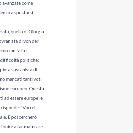
olto avanzate come
denza a spostarsi
erata, quella di Giorgia
ovranista di von der
icuro un fatto
difficoltà politiche:
spinta sovranista di
no mancati tanti voti
ottismo europeo. Questa
ti ad essere europei e
, risponde: “Vorrei
ale. E poi cercherò
ribuire a far maturare