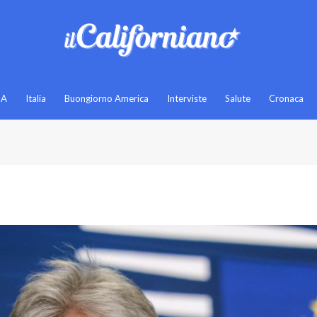
SA
Italia
Buongiorno America
Interviste
Salute
Cronaca