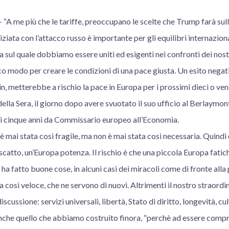
 me più che le tariffe, preoccupano le scelte che Trump farà sull
iziata con l’attacco russo è importante per gli equilibri internazion
a sul quale dobbiamo essere uniti ed esigenti nei confronti dei nostr
ico modo per creare le condizioni di una pace giusta. Un esito negat
in, metterebbe a rischio la pace in Europa per i prossimi dieci o vent’
della Sera, il giorno dopo avere svuotato il suo ufficio al Berlaymon
i cinque anni da Commissario europeo all’Economia.
 è mai stata così fragile, ma non è mai stata così necessaria. Quind
scatto, un’Europa potenza. Il rischio è che una piccola Europa fatic
 fatto buone cose, in alcuni casi dei miracoli come di fronte alla
 così veloce, che ne servono di nuovi. Altrimenti il nostro straordin
discussione: servizi universali, libertà, Stato di diritto, longevità, c
 anche quello che abbiamo costruito finora, “perchè ad essere co