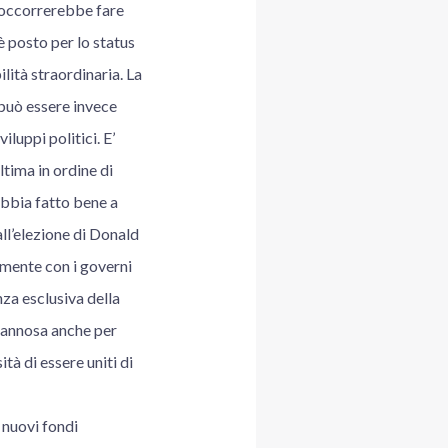
e occorrerebbe fare
è posto per lo status
ilità straordinaria. La
 può essere invece
luppi politici. E’
ltima in ordine di
abbia fatto bene a
ll’elezione di Donald
amente con i governi
za esclusiva della
dannosa anche per
ità di essere uniti di
 nuovi fondi