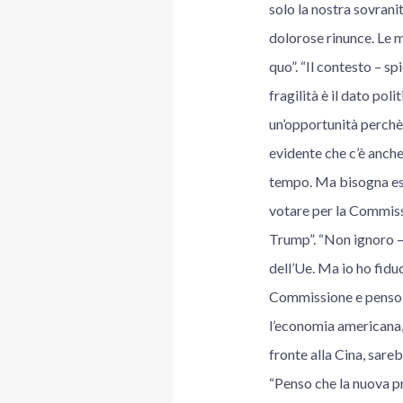
solo la nostra sovrani
dolorose rinunce. Le m
quo”. “Il contesto – sp
fragilità è il dato po
un’opportunità perchè 
evidente che c’è anche
tempo. Ma bisogna ess
votare per la Commissi
Trump”. “Non ignoro –
dell’Ue. Ma io ho fidu
Commissione e penso c
l’economia americana, i
fronte alla Cina, sare
“Penso che la nuova p