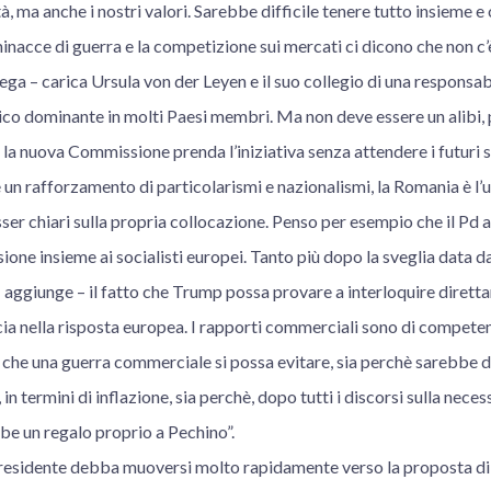
tà, ma anche i nostri valori. Sarebbe difficile tenere tutto insieme 
inacce di guerra e la competizione sui mercati ci dicono che non c’
iega – carica Ursula von der Leyen e il suo collegio di una responsab
litico dominante in molti Paesi membri. Ma non deve essere un alibi,
la nuova Commissione prenda l’iniziativa senza attendere i futuri svi
 un rafforzamento di particolarismi e nazionalismi, la Romania è l’u
er chiari sulla propria collocazione. Penso per esempio che il Pd 
one insieme ai socialisti europei. Tanto più dopo la sveglia data da
 aggiunge – il fatto che Trump possa provare a interloquire dirett
cia nella risposta europea. I rapporti commerciali sono di competen
he una guerra commerciale si possa evitare, sia perchè sarebbe 
n termini di inflazione, sia perchè, dopo tutti i discorsi sulla necess
bbe un regalo proprio a Pechino”.
residente debba muoversi molto rapidamente verso la proposta di