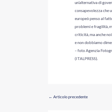
un’alternativa di gove
consapevolezza che un
europeò penso al fatto
problemi e fragilità, m
criticità, ma anche no
e non dobbiamo dimen
– foto Agenzia Foto
(ITALPRESS).
←
Articolo precedente