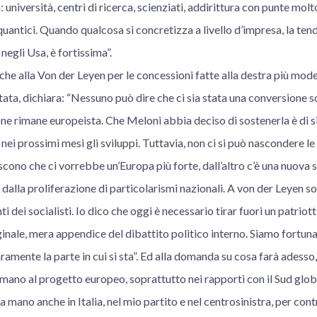
a: università, centri di ricerca, scienziati, addirittura con punte m
antici. Quando qualcosa si concretizza a livello d’impresa, la ten
 negli Usa, è fortissima”.
tiche alla Von der Leyen per le concessioni fatte alla destra più mod
tata, dichiara: “Nessuno può dire che ci sia stata una conversione s
one rimane europeista. Che Meloni abbia deciso di sostenerla è di s
ei prossimi mesi gli sviluppi. Tuttavia, non ci si può nascondere le 
oscono che ci vorrebbe un’Europa più forte, dall’altro c’è una nuova 
lla proliferazione di particolarismi nazionali. A von der Leyen so
ti dei socialisti. Io dico che oggi è necessario tirar fuori un patri
inale, mera appendice del dibattito politico interno. Siamo fortuna
ramente la parte in cui si sta”. Ed alla domanda su cosa farà adesso
mano al progetto europeo, soprattutto nei rapporti con il Sud glob
 mano anche in Italia, nel mio partito e nel centrosinistra, per cont