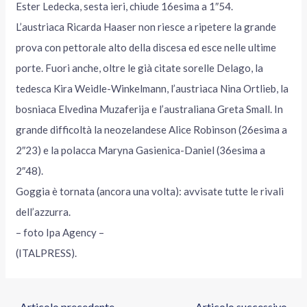
Ester Ledecka, sesta ieri, chiude 16esima a 1″54.
L’austriaca Ricarda Haaser non riesce a ripetere la grande
prova con pettorale alto della discesa ed esce nelle ultime
porte. Fuori anche, oltre le già citate sorelle Delago, la
tedesca Kira Weidle-Winkelmann, l’austriaca Nina Ortlieb, la
bosniaca Elvedina Muzaferija e l’australiana Greta Small. In
grande difficoltà la neozelandese Alice Robinson (26esima a
2″23) e la polacca Maryna Gasienica-Daniel (36esima a
2″48).
Goggia è tornata (ancora una volta): avvisate tutte le rivali
dell’azzurra.
– foto Ipa Agency –
(ITALPRESS).
←
Articolo precedente
Articolo successivo
→