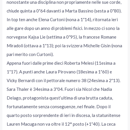
nonostante una disciplina non propriamente nelle sue corde,
chiude quinta a 0″64 davanti a Marta Bassino (sesta a 0″80).
In top ten anche Elena Curtoni (nona a 1″14), ritornata ieri
alle gare dopo un anno di problemi fisici. In mezzo ci sono la
norvegese Kajsa Lie (settima a 0″95), la francese Romane
Miradoli (ottava a 1″13); poi la svizzera Michelle Gisin (nona
pari merito con Curtoni).
Appena fuori dalle prime dieci Roberta Melesi (11esima a
1″17). A punti anche Laura Pirovano (18esima a 1″60) e
Vicky Bernardi con il pettorale numero 38 (24esima a 2″13).
Sara Thaler è 34esima a 3″04. Fuori sia Nicol che Nadia
Delago, protagonista quest’ultima di una brutta caduta,
fortunatamente senza conseguenze, nel finale. Dopo il
quarto posto sorprendente di ieri in discesa, la statunitense
Lauren Macuga non va oltre il 12° posto (+1″40). La ceca