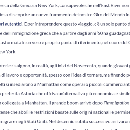
icerca della Grecia a New York, consapevole che nell’East River non 
sa di scoprire un nuovo frammento del nostro Giro del Mondo in cit
ri autentici
. E per intraprendere questo viaggio, c’è un solo punto 
e dell’immigrazione greca che a partire dagli anni ’60 ha guadagnato
trasformata in un vero e proprio punto di riferimento, nel cuore del 
New York.
orie risalgono, in realtà, agli inizi del Novecento, quando giovani 
 di lavoro e opportunità, spesso con l’idea di tornare, ma finendo per
olti si insediarono a Manhattan come operai o piccoli commercianti
 preferita Astoria che offriva un’alternativa più economica e simile
n collegata a Manhattan. Il grande boom arrivò dopo
l’Immigration
ense che abolì le restrizioni basate sulle origini nazionali e permise
migrare negli Stati Uniti. Nel decennio subito successivo arrivaro