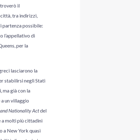
troverò il
tà, tra indirizzi,
di partenza possibile:
 l’appellativo di
Queens, per la
greci lasciarono la
 stabilirsi negli Stati
, ma già con la
 a un villaggio
 and Nationality Act
del
 a molti più cittadini
no a New York quasi