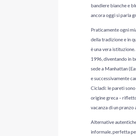
bandiere bianche e bl
ancora oggi si parla gr
Praticamente ogni mia 
della tradizione e in q
è una vera istituzione
1996, diventando in b
sede a Manhattan (East
e successivamente cam
Cicladi: le pareti sono
origine greca – riflett
vacanza di un pranzo al
Alternative autentich
informale, perfetta p