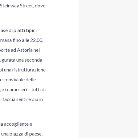
 Steinway Street, dove
e di piatti tipici
imana fino alle 22.00,
porte ad Astoria nel
augurata una seconda
bì una ristrutturazione
e conviviale delle
e i camerieri – tutti di
 faccia sentire più in
a accogliente e
 una piazza di paese.