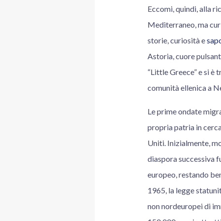
Eccomi, quindi, alla r
Mediterraneo, ma curio
storie, curiosità e
sapo
Astoria, cuore pulsant
“Little Greece” e si è 
comunità ellenica a 
Le prime ondate migrat
propria patria in cerca
Uniti. Inizialmente, m
diaspora successiva fu
europeo, restando be
1965, la legge statunit
non nordeuropei di im