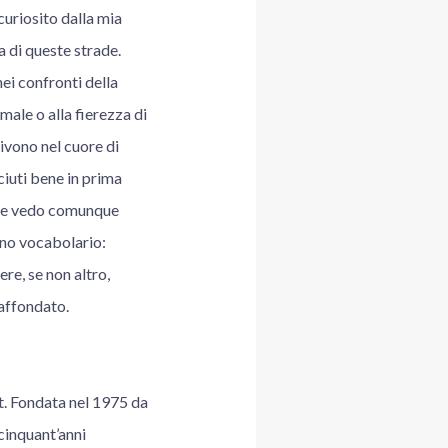
curiosito dalla mia
a di queste strade.
ei confronti della
ale o alla fierezza di
vivono nel cuore di
ciuti bene in prima
 che vedo comunque
rno vocabolario:
ere, se non altro,
 affondato.
et. Fondata nel 1975 da
cinquant’anni