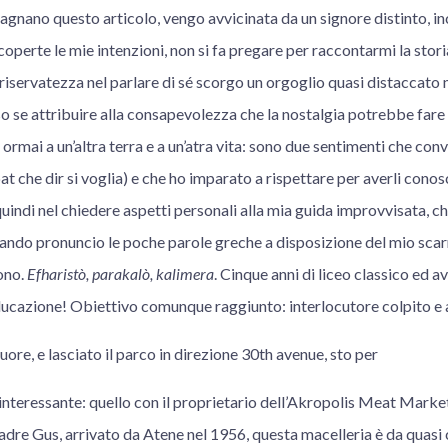
gnano questo articolo, vengo avvicinata da un signore distinto, in
coperte le mie intenzioni, non si fa pregare per raccontarmi la stori
 riservatezza nel parlare di sé scorgo un orgoglio quasi distaccato n
 se attribuire alla consapevolezza che la nostalgia potrebbe fare m
ormai a un’altra terra e a un’atra vita: sono due sentimenti che con
t che dir si voglia) e che ho imparato a rispettare per averli conos
quindi nel chiedere aspetti personali alla mia guida improvvisata,
uando pronuncio le poche parole greche a disposizione del mio sca
ono.
Efharistò, parakalò, kalimera
. Cinque anni di liceo classico ed av
educazione! Obiettivo comunque raggiunto: interlocutore colpito e
ore, e lasciato il parco in direzione 30th avenue, sto per
 interessante: quello con il proprietario dell’Akropolis Meat Mark
dre Gus, arrivato da Atene nel 1956, questa macelleria è da quasi 