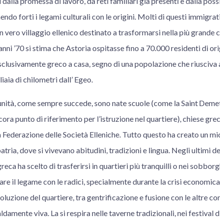
 dalla promessa di lavoro, da reti familiari già presenti e dalla possi
ndo forti i legami culturali con le origini. Molti di questi immigrat
n vero villaggio ellenico destinato a trasformarsi nella più grande c
nni ’70 si stima che Astoria ospitasse fino a 70.000 residenti di orig
sclusivamente greco a casa, segno di una popolazione che riusciva 
iaia di chilometri dall’ Egeo.
nità, come sempre succede, sono nate scuole (come la Saint Deme
ora punto di riferimento per l’istruzione nel quartiere), chiese gr
a Federazione delle Società Elleniche. Tutto questo ha creato un m
atria, dove si vivevano abitudini, tradizioni e lingua. Negli ultimi 
eca ha scelto di trasferirsi in quartieri più tranquilli o nei sobborg
re il legame con le radici, specialmente durante la crisi economica 
luzione del quartiere, tra gentrificazione e fusione con le altre co
ldamente viva. La si respira nelle taverne tradizionali, nei festival di