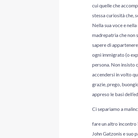
cui quelle che accompa
stessa curiosità che, s
Nella sua voce e nella
madrepatria che non so
sapere di appartenere 
ogni immigrato (o expa
persona. Non insisto 
accendersi in volto q
grazie, prego, buongi
appreso le basi dell’
Ci separiamo a malincu
fare un altro incontro
John Gatzonis e suo pa