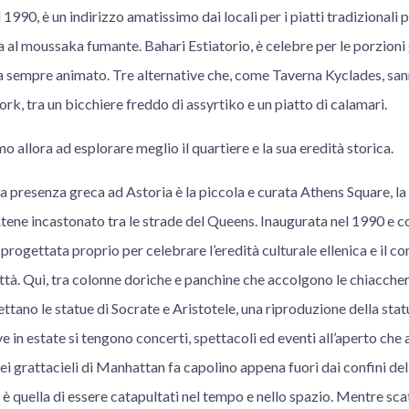
 1990, è un indirizzo amatissimo dai locali per i piatti tradizionali
ia al moussaka fumante. Bahari Estiatorio, è celebre per le porzioni
sempre animato. Tre alternative che, come Taverna Kyclades, sanno
k, tra un bicchiere freddo di assyrtiko e un piatto di calamari.
o allora ad esplorare meglio il quartiere e la sua eredità storica.
a presenza greca ad Astoria è la piccola e curata Athens Square, l
Atene incastonato tra le strade del Queens. Inaugurata nel 1990 e 
progettata proprio per celebrare l’eredità culturale ellenica e il co
ttà. Qui, tra colonne doriche e panchine che accolgono le chiacche
ttano le statue di Socrate e Aristotele, una riproduzione della stat
e in estate si tengono concerti, spettacoli ed eventi all’aperto che 
dei grattacieli di Manhattan fa capolino appena fuori dai confini de
è quella di essere catapultati nel tempo e nello spazio. Mentre sca