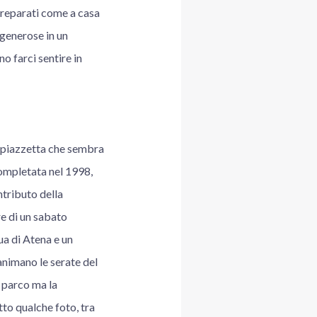
 preparati come a casa
 generose in un
 farci sentire in
a piazzetta che sembra
completata nel 1998,
ntributo della
re di un sabato
ua di Atena e un
animano le serate del
l parco ma la
tto qualche foto, tra