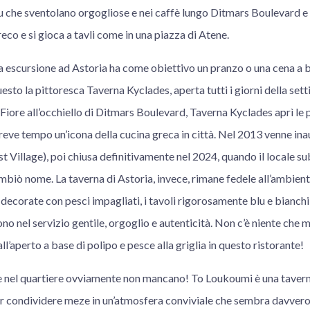
u che sventolano orgogliose e nei caffè lungo Ditmars Boulevard e
eco e si gioca a tavli come in una piazza di Atene.
escursione ad Astoria ha come obiettivo un pranzo o una cena a bas
uesto la pittoresca Taverna Kyclades, aperta tutti i giorni della sett
. Fiore all’occhiello di Ditmars Boulevard, Taverna Kyclades aprì le 
reve tempo un’icona della cucina greca in città. Nel 2013 venne in
 Village), poi chiusa definitivamente nel 2024, quando il locale su
biò nome. La taverna di Astoria, invece, rimane fedele all’ambient
 decorate con pesci impagliati, i tavoli rigorosamente blu e bianchi, 
ono nel servizio gentile, orgoglio e autenticità. Non c’è niente che mi
l’aperto a base di polipo e pesce alla griglia in questo ristorante!
e nel quartiere ovviamente non mancano! To Loukoumi è una tavern
er condividere meze in un’atmosfera conviviale che sembra davvero