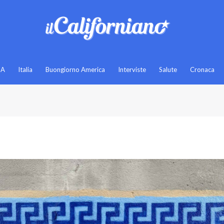
SA
Italia
Buongiorno America
Interviste
Salute
Cronaca