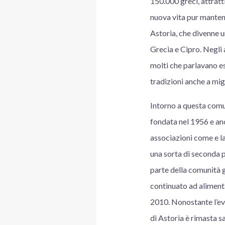
150.000 greci, attratti
nuova vita pur mantene
Astoria, che divenne u
Grecia e Cipro. Negli a
molti che parlavano e
tradizioni anche a migl
Intorno a questa comu
fondata nel 1956 e anc
associazioni come e l
una sorta di seconda p
parte della comunità gr
continuato ad alimenta
2010. Nonostante l’evo
di Astoria è rimasta sa