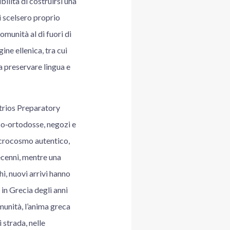
bilità di costruirsi una
i scelsero proprio
omunità al di fuori di
ine ellenica, tra cui
a preservare lingua e
trios Preparatory
eco‑ortodosse, negozi e
icrocosmo autentico,
decenni, mentre una
hi, nuovi arrivi hanno
in Grecia degli anni
munità, l’anima greca
 strada, nelle