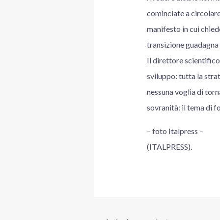
cominciate a circolar
manifesto in cui chied
transizione guadagna c
Il direttore scientifi
sviluppo: tutta la str
nessuna voglia di torna
sovranità: il tema di 
– foto Italpress –
(ITALPRESS).