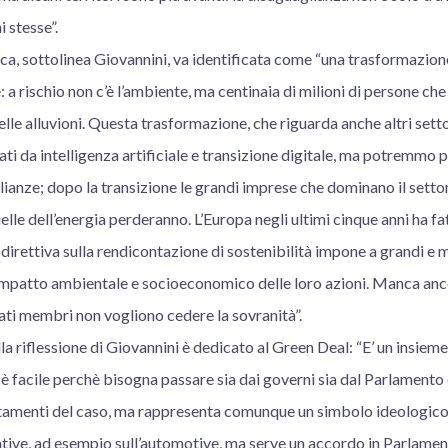
i stesse”.
ica, sottolinea Giovannini, va identificata come “una trasformazio
a rischio non c’è l’ambiente, ma centinaia di milioni di persone ch
elle alluvioni. Questa trasformazione, che riguarda anche altri settor
tati da intelligenza artificiale e transizione digitale, ma potremmo 
anze; dopo la transizione le grandi imprese che dominano il settor
lle dell’energia perderanno. L’Europa negli ultimi cinque anni ha f
direttiva sulla rendicontazione di sostenibilità impone a grandi e 
’impatto ambientale e socioeconomico delle loro azioni. Manca anc
tati membri non vogliono cedere la sovranità”.
a riflessione di Giovannini è dedicato al Green Deal: “E’ un insiem
è facile perchè bisogna passare sia dai governi sia dal Parlamento
ustamenti del caso, ma rappresenta comunque un simbolo ideologico;
tive, ad esempio sull’automotive, ma serve un accordo in Parlame