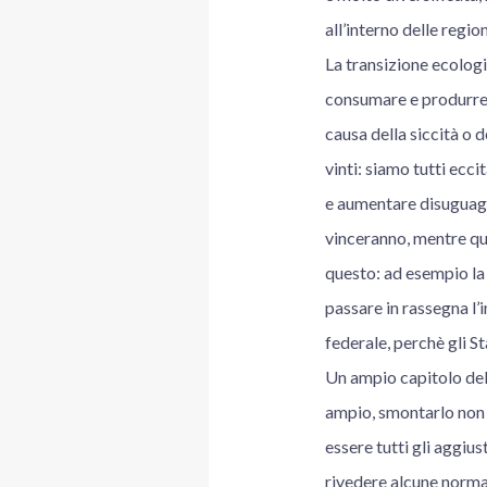
all’interno delle region
La transizione ecolog
consumare e produrre: 
causa della siccità o d
vinti: siamo tutti ecci
e aumentare disuguagli
vinceranno, mentre que
questo: ad esempio la 
passare in rassegna l
federale, perchè gli S
Un ampio capitolo dell
ampio, smontarlo non 
essere tutti gli aggi
rivedere alcune norma