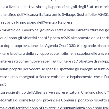
sia a livello collettivo sia negli approcci singoli degli Stati membri:
cientifico dell’Alleanza Italiana per lo Sviluppo Sostenibile (ASviS),
a rubrica Primo piano dell’Agenzia Italpress.
o ministro del Lavoro nel governo Letta e delle Infrastrutture nel g
quali sono gli obiettivi che si è posta ASviS al momento della fond
ito dopo l’approvazione dell’Agenda Onu 2030: è un grande piano pe
are la cultura dello sviluppo sostenibile nelle scuole, nelle univers
interessati come muoversi per raggiungere i 17 obiettivi di svilup
uale proprio per vedere se i paesi rispettano gli impegni assunti c
biente siamo impegnati a ridurre emissioni e inquinamento, che in 
no”.
ttore scientifico dell’Alleanza, verrà presentato al Cnel uno studio “
a fotografia di come Regioni, province e Comuni si pongono rispetto ai 
ma alcuni territori sono più avanti: la disuguaglianza non è solo tra