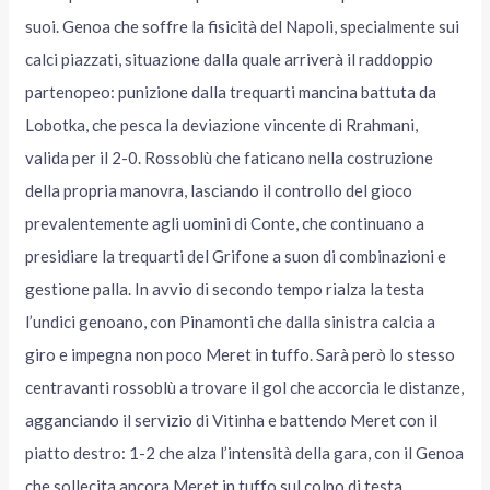
suoi. Genoa che soffre la fisicità del Napoli, specialmente sui
calci piazzati, situazione dalla quale arriverà il raddoppio
partenopeo: punizione dalla trequarti mancina battuta da
Lobotka, che pesca la deviazione vincente di Rrahmani,
valida per il 2-0. Rossoblù che faticano nella costruzione
della propria manovra, lasciando il controllo del gioco
prevalentemente agli uomini di Conte, che continuano a
presidiare la trequarti del Grifone a suon di combinazioni e
gestione palla. In avvio di secondo tempo rialza la testa
l’undici genoano, con Pinamonti che dalla sinistra calcia a
giro e impegna non poco Meret in tuffo. Sarà però lo stesso
centravanti rossoblù a trovare il gol che accorcia le distanze,
agganciando il servizio di Vitinha e battendo Meret con il
piatto destro: 1-2 che alza l’intensità della gara, con il Genoa
che sollecita ancora Meret in tuffo sul colpo di testa