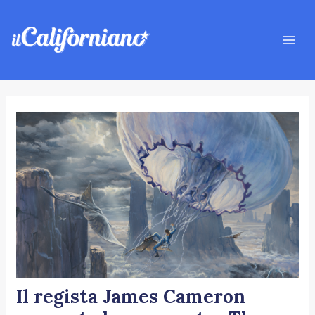
Vai
Navigazione
Mai
al
articoli
Men
contenuto
Il regista James Cameron