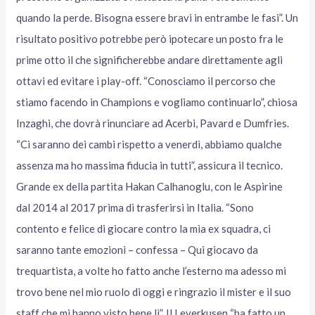
quando la perde. Bisogna essere bravi in entrambe le fasi”. Un
risultato positivo potrebbe però ipotecare un posto fra le
prime otto il che significherebbe andare direttamente agli
ottavi ed evitare i play-off. “Conosciamo il percorso che
stiamo facendo in Champions e vogliamo continuarlo”, chiosa
Inzaghi, che dovrà rinunciare ad Acerbi, Pavard e Dumfries.
“Ci saranno dei cambi rispetto a venerdì, abbiamo qualche
assenza ma ho massima fiducia in tutti”, assicura il tecnico.
Grande ex della partita Hakan Calhanoglu, con le Aspirine
dal 2014 al 2017 prima di trasferirsi in Italia. “Sono
contento e felice di giocare contro la mia ex squadra, ci
saranno tante emozioni – confessa – Qui giocavo da
trequartista, a volte ho fatto anche l’esterno ma adesso mi
trovo bene nel mio ruolo di oggi e ringrazio il mister e il suo
staff che mi hanno visto bene lì”. Il Leverkusen “ha fatto un