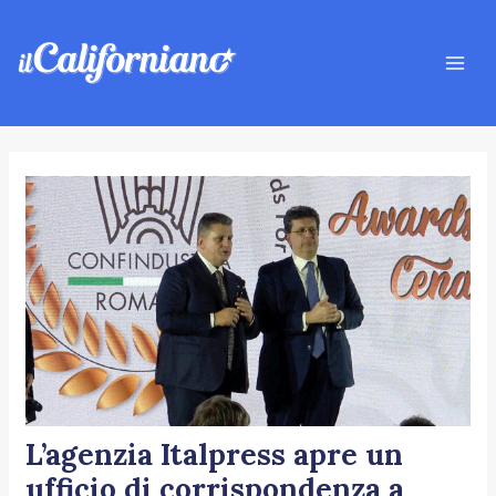
Vai
Navigazione
Mai
al
articoli
Men
contenuto
L’agenzia Italpress apre un
ufficio di corrispondenza a