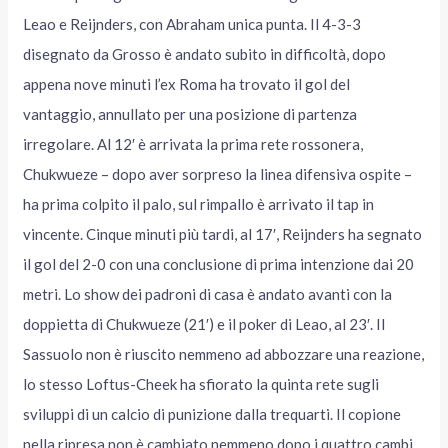
Leao e Reijnders, con Abraham unica punta. Il 4-3-3
disegnato da Grosso è andato subito in difficoltà, dopo
appena nove minuti l’ex Roma ha trovato il gol del
vantaggio, annullato per una posizione di partenza
irregolare. Al 12′ è arrivata la prima rete rossonera,
Chukwueze – dopo aver sorpreso la linea difensiva ospite –
ha prima colpito il palo, sul rimpallo è arrivato il tap in
vincente. Cinque minuti più tardi, al 17′, Reijnders ha segnato
il gol del 2-0 con una conclusione di prima intenzione dai 20
metri. Lo show dei padroni di casa è andato avanti con la
doppietta di Chukwueze (21′) e il poker di Leao, al 23′. Il
Sassuolo non è riuscito nemmeno ad abbozzare una reazione,
lo stesso Loftus-Cheek ha sfiorato la quinta rete sugli
sviluppi di un calcio di punizione dalla trequarti. Il copione
nella ripresa non è cambiato nemmeno dopo i quattro cambi