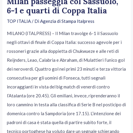
Milan passeggia col Sassuolo,
6-1 e quarti di Coppa Italia
TOP ITALIA
/ Di
Agenzia di Stampa Italpress
MILANO (ITALPRESS) – Il Milan travolge 6-1 il Sassuolo
negli ottavi di finale di Coppa Italia: successo agevole per i
rossoneri grazie alla doppietta di Chukwueze e alle reti di
Reijnders, Leao, Calabria e Abraham, di Mulattieri l’unico gol
dei neroverdi. Quattro gol nei primi 23 minuti e terza vittoria
consecutiva per gli uomini di Fonseca, tutti segnali
incoraggianti in vista del big match di venerdì contro
l’Atalanta (ore 20.45). Gli emiliani, invece, riprenderanno il
loro cammino in testa alla classifica di Serie B nel posticipo di
domenica contro la Sampdoria (ore 17.15). L’intenzione dei
padroni di casa è stata quella di partire subito forte, il
tecnico portoghese ha voluto dare un segnale schierando