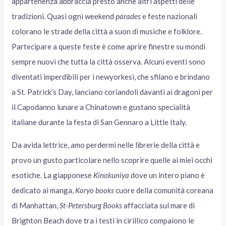
appartenenza abbraccia presto anche altri aspetti delle
tradizioni. Quasi ogni weekend
parades
e feste nazionali
colorano le strade della città a suon di musiche e folklore.
Partecipare a queste feste è come aprire finestre su mondi
sempre nuovi che tutta la città osserva. Alcuni eventi sono
diventati imperdibili per i newyorkesi, che sfilano e brindano
a St. Patrick’s Day, lanciano coriandoli davanti ai dragoni per
il Capodanno lunare a Chinatown e gustano specialità
italiane durante la festa di San Gennaro a Little Italy.
Da avida lettrice, amo perdermi nelle librerie della città e
provo un gusto particolare nello scoprire quelle ai miei occhi
esotiche. La giapponese
Kinokuniya
dove un intero piano è
dedicato ai manga,
Koryo books
cuore della comunità coreana
di Manhattan,
St-Petersburg Books
affacciata sul mare di
Brighton Beach dove tra i testi in cirillico compaiono le