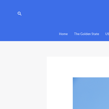
Vai
Navigazione
al
articoli
Cerca
contenuto
Home
The Golden State
U