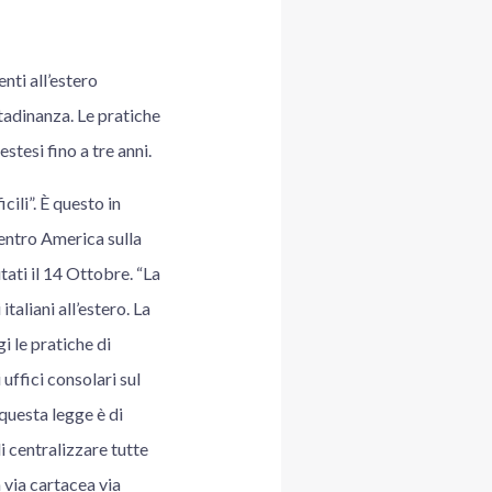
nti all’estero
adinanza. Le pratiche
stesi fino a tre anni.
ili”. È questo in
Centro America sulla
tati il 14 Ottobre. “La
taliani all’estero. La
i le pratiche di
ffici consolari sul
 questa legge è di
i centralizzare tutte
 via cartacea via