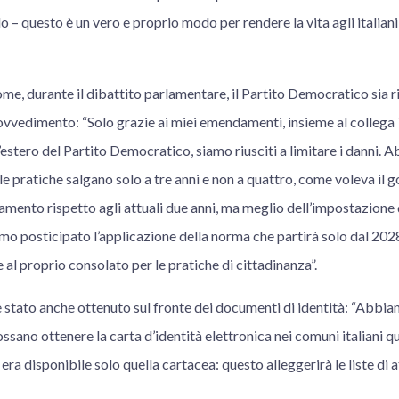
o – questo è un vero e proprio modo per rendere la vita agli italiani
me, durante il dibattito parlamentare, il Partito Democratico sia ri
rovvedimento: “Solo grazie ai miei emendamenti, insieme al collega T
ll’estero del Partito Democratico, siamo riusciti a limitare i danni.
e pratiche salgano solo a tre anni e non a quattro, come voleva il 
ento rispetto agli attuali due anni, ma meglio dell’impostazione 
mo posticipato l’applicazione della norma che partirà solo dal 2028 e,
 al proprio consolato per le pratiche di cittadinanza”.
è stato anche ottenuto sul fronte dei documenti di identità: “Abbia
ossano ottenere la carta d’identità elettronica nei comuni italiani q
, era disponibile solo quella cartacea: questo alleggerirà le liste di a