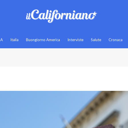
SA
Italia
Buongiorno America
Interviste
Salute
Cronaca