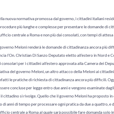
la nuova normativa promossa dal governo, i cittadini italiani reside
rocedure più lunghe e complesse per presentare le domande di citt
fficio centrale a Roma e non più dai consolati, con tempi di attesa e
overno Meloni renderà le domande di cittadinanza ancora più diffic
lancia l’On. Christian Di Sanzo Deputato eletto all’estero in Nord e 
i consolari per i cittadini all’estero approvata alla Camera dei Depu
ativa del governo Meloni, un altro attacco della Meloni ai cittadini i
atti le pratiche di richiesta di cittadinanza ancora più difficili. Ogg
sere concluse per legge entro due anni e vengono esaminate dagli u
 il cittadino si rivolge. Quello che il governo Meloni ha proposto in
 di anni di tempo per processare ogni pratica da due a quattro, e d
ufficio centrale a Roma al quale sarà possibile fare domanda solo in