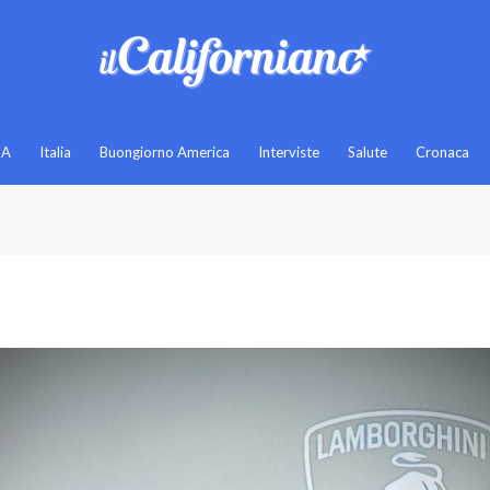
SA
Italia
Buongiorno America
Interviste
Salute
Cronaca