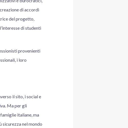
izzativi e burocratici,
 creazione di accordi
rice del progetto,
l’interesse di studenti
essionisti provenienti
sionali, i loro
so il sito, i social e
iva. Ma per gli
famiglie italiane, ma
più sicurezza nel mondo