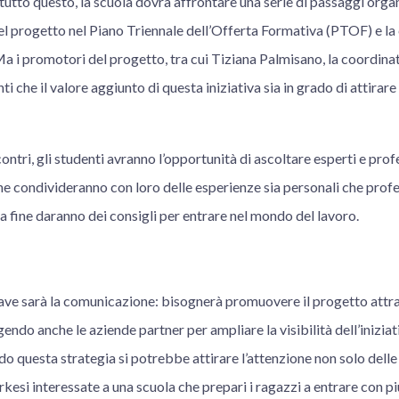
tutto questo, la scuola dovrà affrontare una serie di passaggi organ
del progetto nel Piano Triennale dell’Offerta Formativa (PTOF) e la
a i promotori del progetto, tra cui Tiziana Palmisano, la coordinat
ti che il valore aggiunto di questa iniziativa sia in grado di attirare 
ontri, gli studenti avranno l’opportunità di ascoltare esperti e prof
che condivideranno con loro delle esperienze sia personali che profes
lla fine daranno dei consigli per entrare nel mondo del lavoro.
ve sarà la comunicazione: bisognerà promuovere il progetto attraver
gendo anche le aziende partner per ampliare la visibilità dell’iniziat
o questa strategia si potrebbe attirare l’attenzione non solo delle 
kesi interessate a una scuola che prepari i ragazzi a entrare con 