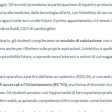
o. Gli incontri prevedono la partecipazione di esperti e profession
oria alla medicina, dalla tecnologia all’arte, con l’obiettivo di racco
 ragazzi nelle loro scelte future. Il primo appuntamento si è tenuto 
ndrea Baldi, CEO di Lamborghini.
inario, gli studenti compileranno un
modulo di valutazione
: non 
 ma anche per riflettere sulle proprie aspirazioni. L’obiettivo è quell
le possibilità future, scoprendo nuovi interessi e settori di cui mag
sarà operativa a partire dall’anno accademico 2025/26, si concentr
Trasversali e l’Orientamento (PCTO)
, una forma di tirocinio ri
one. Gli studenti avranno così l’opportunità di fare esperienze prat
altre realtà, acquisendo competenze utili e scoprendo come funzion