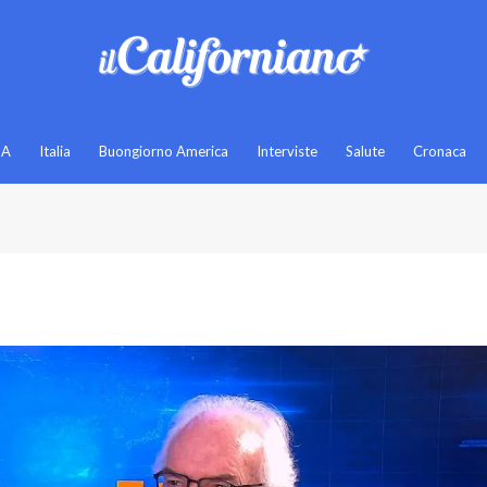
SA
Italia
Buongiorno America
Interviste
Salute
Cronaca