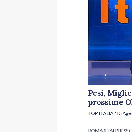
Pesi, Migli
prossime O
TOP ITALIA
/ Di
Agen
ROMA (ITALPRESS) – “H