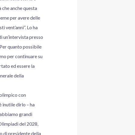
tà che anche questa
sieme per avere delle
ti vent’anni”. Lo ha
i un’intervista presso
“Per quanto possibile
remo per continuare su
rtato ed essere la
nerale della
o olimpico con
inutile dirlo – ha
e abbiamo grandi
Olimpiadi del 2028,
o di presidente della