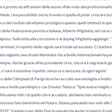
he è pronto ad affrontare delle nuove sfide volte alla professionali
chiede. Una possibilità che ho trovato è quella di poter crescere in
 a dei risultati altrettanto prestigiosi quanto quelli ottenuti in ques
e della Federazione pesistica italiana, Alberto Miglietta, nel corso d
alpress. Sulla lotta alla corruzione e al doping Miglietta aggiunge: 
rminati, il rispetto delle regole sarà totale ed assoluto. Ci batte
ata segnata, una strada illuminata che a livello internazionale ha po
sempio. Anche grazie all’ex presidente Urso, che ora è segretario ge
ci sarà il massimo rispetto, senza se e senza ma, di ogni regola”.
duce dalle Olimpiadi di Parigi dove ha raccolto una medaglia a livell
na a livello paralimpico con Donato Telesca: “Speravamo meglio, è 
Ma siamo felici di quello che è accaduto, abbiamo ben seminato 
possono fare benissimo nel futuro. Stiamo pensando non solo alle 
2032”. Il numero uno della Fipe in passato ha anche ricoperto il ruol