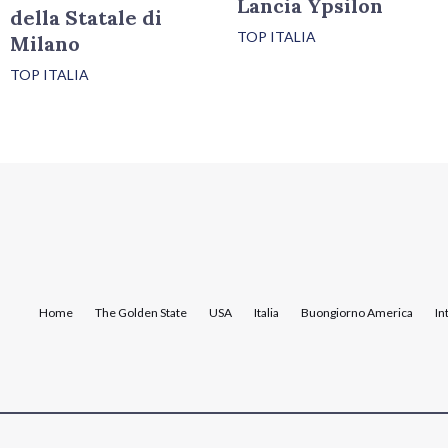
Lancia Ypsilon
della Statale di
TOP ITALIA
Milano
TOP ITALIA
Home
The Golden State
USA
Italia
Buongiorno America
In