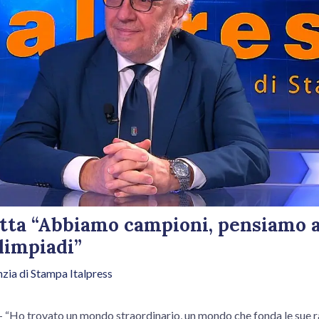
etta “Abbiamo campioni, pensiamo a
limpiadi”
zia di Stampa Italpress
o trovato un mondo straordinario, un mondo che fonda le sue radi