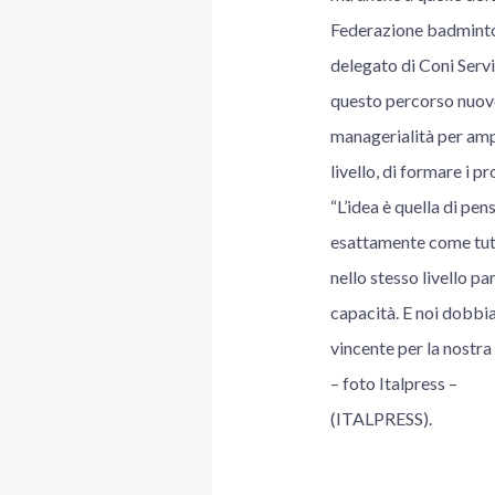
Federazione badminton
delegato di Coni Servi
questo percorso nuovo
managerialità per ampl
livello, di formare i pro
“L’idea è quella di pe
esattamente come tutte
nello stesso livello p
capacità. E noi dobbia
vincente per la nostra
– foto Italpress –
(ITALPRESS).