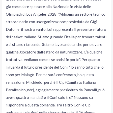
già come dare spessore alla Nazionale in vista delle
Olimpiadi di Los Angeles 2028: “Abbiamo un settore tecnico
straordinario con un’organizzazione presieduta da Gigi
Datome, il nostro vanto. Lui rappresenta il presente e futuro
del basket italiano. Stiamo girando l’Italia per trovare talenti
e ci stiamo riuscendo. Stiamo lavorando anche per trovare
qualche giocatore dall’estero da naturalizzare. C’è qualche
trattativa, vediamo come e se andrà in porto”. Per quanto
riguarda il futuro presidente del Coni, “lo sanno tutti che io
sono per Malagò. Per me sarà confermato, ho questa
sensazione. Mi chiedo: perchè il Cip (Comitato Italiano
Paralimpico, ndr), egregiamente presieduto da Pancalli, può
avere quattro mandati e il Coni solo tre? Nessuno sa
rispondere a questa domanda. Tra l’altro Coni e Cip
andranno a elezioni nella stessa giornata, il 26 giugno.