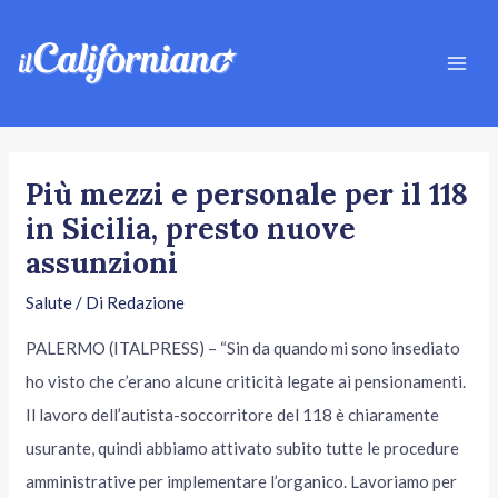
Vai
Navigazione
Mai
al
articoli
Men
contenuto
Più mezzi e personale per il 118
in Sicilia, presto nuove
assunzioni
Salute
/ Di
Redazione
PALERMO (ITALPRESS) – “Sin da quando mi sono insediato
ho visto che c’erano alcune criticità legate ai pensionamenti.
Il lavoro dell’autista-soccorritore del 118 è chiaramente
usurante, quindi abbiamo attivato subito tutte le procedure
amministrative per implementare l’organico. Lavoriamo per