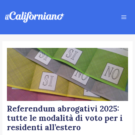
Vai
Navigazione
Mai
al
articoli
Men
contenuto
Referendum abrogativi 2025:
tutte le modalità di voto per i
residenti all’estero