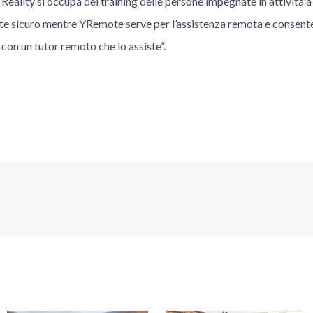
eality si occupa del training delle persone impegnate in attività a 
e sicuro mentre YRemote serve per l’assistenza remota e consente
on un tutor remoto che lo assiste”.