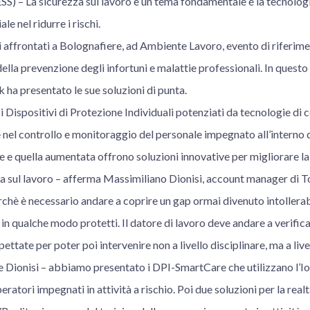
– La sicurezza sul lavoro è un tema fondamentale e la tecnologi
le nel ridurre i rischi.
 affrontati a Bolognafiere, ad Ambiente Lavoro, evento di riferime
ella prevenzione degli infortuni e malattie professionali. In questo
 presentato le sue soluzioni di punta.
i Dispositivi di Protezione Individuali potenziati da tecnologie di
nel controllo e monitoraggio del personale impegnato all’interno di
le e quella aumentata offrono soluzioni innovative per migliorare la
zza sul lavoro – afferma Massimiliano Dionisi, account manager di
chè è necessario andare a coprire un gap ormai divenuto intollerabil
n qualche modo protetti. Il datore di lavoro deve andare a verific
ettate per poter poi intervenire non a livello disciplinare, ma a live
 Dionisi – abbiamo presentato i DPI-SmartCare che utilizzano l’Io
ratori impegnati in attività a rischio. Poi due soluzioni per la real