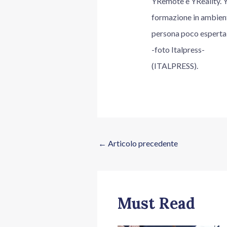
YRemote e YReality. YR
formazione in ambient
persona poco esperta c
-foto Italpress-
(ITALPRESS).
←
Articolo precedente
Must Read