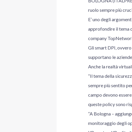
BOLOGNA (ITALPRESS) 
ruolo sempre più crucia
E’ uno degli argomenti
approfondire il tema d
company TopNetwork ha
Gli smart DPI, ovvero 
supportano le aziende 
Anche la realtà virtua
“Il tema della sicure
sempre più sentito per
campo devono essere i
queste policy sono risp
“A Bologna – aggiunge
monitoraggio degli ope