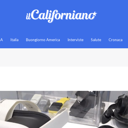
SA
Italia
Buongiorno America
Interviste
Salute
Cronaca