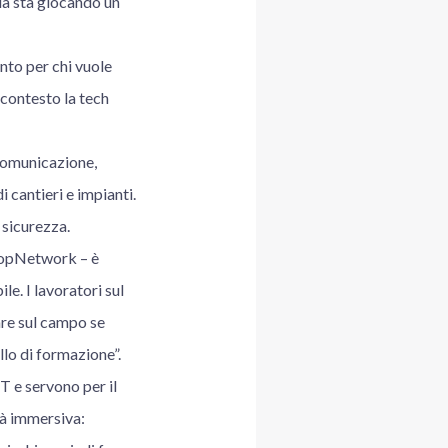
a sta giocando un
nto per chi vuole
 contesto la tech
 comunicazione,
 cantieri e impianti.
 sicurezza.
 TopNetwork – è
e. I lavoratori sul
are sul campo se
llo di formazione”.
T e servono per il
tà immersiva: