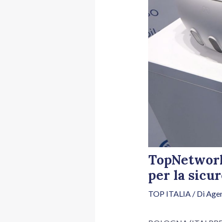
TopNetwork
per la sicu
TOP ITALIA
/ Di
Agen