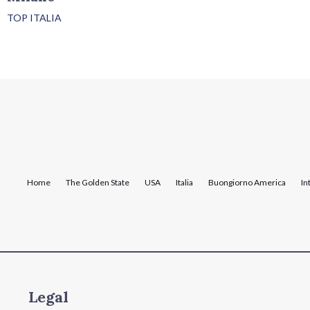
TOP ITALIA
Home
The Golden State
USA
Italia
Buongiorno America
In
Legal