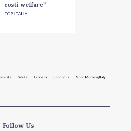
costi welfare”
TOP ITALIA
terviste
Salute
Cronaca
Economia
Good Morning Italy
Follow Us