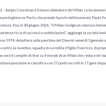
Sergio Conceicao è il nuovo allenatore del Milan. Lo ha annuncia
ore portoghese ex Porto, che prende il posto dell’esonerato Paulo F
 mezzo, fino al 30 giugno 2026. “Il Milan rivolge un caloroso benve
perienza ricca di successi e soddisfazioni”, aggiunge la società l
classe 1974, debutterà sulla panchina del Diavolo venerdì 3 gennaio a
contro la Juventus, squadra in cui milita il figlio Francisco, di prop
avrà il compito di tirar su il morale di un Milan che, reduce ieri da
ottava posizione in classifica con 27 punti raccolti in 17 gare dispu