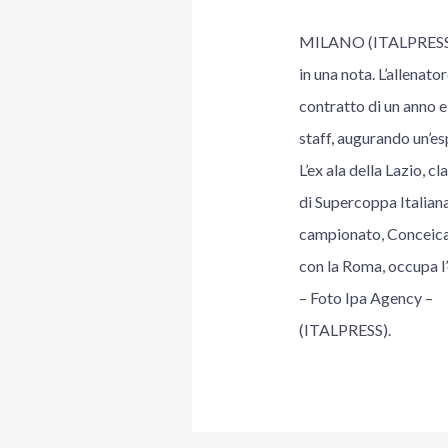
MILANO (ITALPRESS) – 
in una nota. L’allenat
contratto di un anno e
staff, augurando un’es
L’ex ala della Lazio, 
di Supercoppa Italiana 
campionato, Conceicao 
con la Roma, occupa l’
– Foto Ipa Agency –
(ITALPRESS).