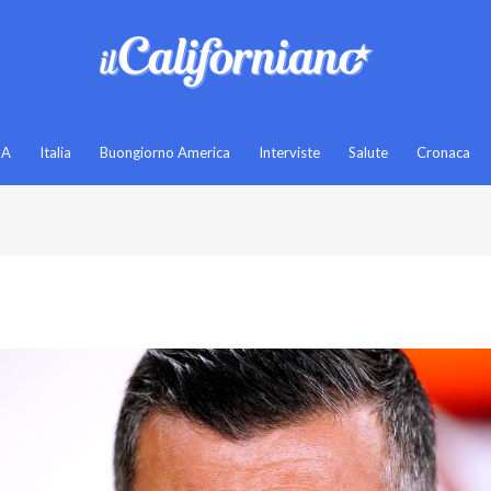
SA
Italia
Buongiorno America
Interviste
Salute
Cronaca