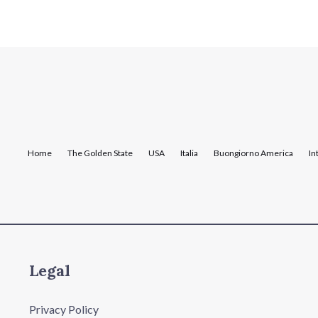
Home
The Golden State
USA
Italia
Buongiorno America
In
Legal
Privacy Policy