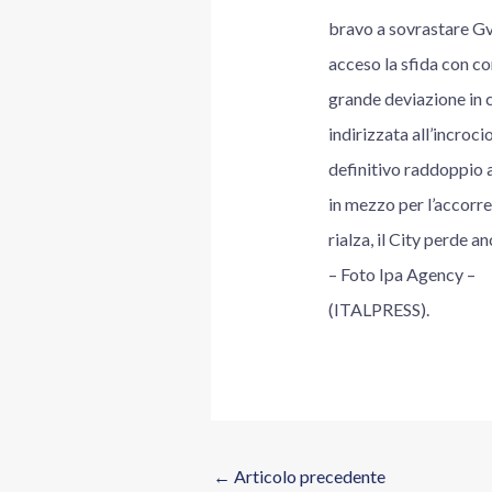
bravo a sovrastare Gvar
acceso la sfida con con
grande deviazione in c
indirizzata all’incroc
definitivo raddoppio a
in mezzo per l’accorre
rialza, il City perde 
– Foto Ipa Agency –
(ITALPRESS).
←
Articolo precedente