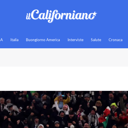
SA
Italia
Buongiorno America
Interviste
Salute
Cronaca