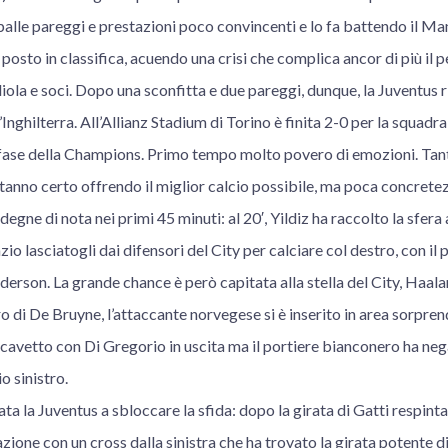
spalle pareggi e prestazioni poco convincenti e lo fa battendo il M
osto in classifica, acuendo una crisi che complica ancor di più il p
iola e soci. Dopo una sconfitta e due pareggi, dunque, la Juventus ri
’Inghilterra. All’Allianz Stadium di Torino è finita 2-0 per la squad
ma fase della Champions. Primo tempo molto povero di emozioni. Tan
anno certo offrendo il miglior calcio possibile, ma poca concretez
gne di nota nei primi 45 minuti: al 20′, Yildiz ha raccolto la sfera a
io lasciatogli dai difensori del City per calciare col destro, con il 
i Ederson. La grande chance è però capitata alla stella del City, Haalan
o di De Bruyne, l’attaccante norvegese si è inserito in area sorpr
scavetto con Di Gregorio in uscita ma il portiere bianconero ha negat
o sinistro.
tata la Juventus a sbloccare la sfida: dopo la girata di Gatti respint
azione con un cross dalla sinistra che ha trovato la girata potente d