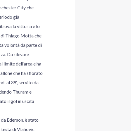
anchester City che
eriodo già
trova la vittoria e lo
ra di Thiago Motta che
ta volontà da parte di
za. Da rilevare
l limite dell’area e ha
pallone che ha sfiorato
d: al 39′, servito da
endendo Thuram e
o il gol in uscita
a da Ederson, è stato
i testa di Vlahovic