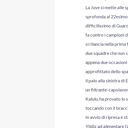
La Juve si mette alle 
sprofonda al 22esimo p
difficilissimo di Guard
fa contro i campioni d
si rilancia nella pri
due squadre che non st
appena due occasioni de
approfittato dello spaz
il palo alla sinistra d
un filtrante-capolavor
Kalulu, ha provato lo 
toccando con il bracci
In avvio di ripresa è s
Yildiz ad alimentare l’