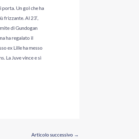
di porta. Un gol che ha
 frizzante. Al 23′,
limite di Gundogan
na ha regalato il
sso ex Lille ha messo
s. La Juve vince e si
Articolo successivo
→