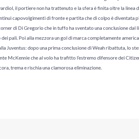
diol, il portiere non ha trattenuto e la sfera è finita oltre la linea 
tinui capovolgimenti di fronte e partita che di colpo è diventata più
orner di Di Gregorio che in tuffo ha sventato una conclusione dal 
io dei pali. Poi alla mezzora un gol di marca completamente america
lla Juventus: dopo una prima conclusione di Weah ribattuta, lo ste
nte McKennie che al volo ha trafitto l’estremo difensore dei Citizen
ancora, trema e rischia una clamorosa eliminazione.