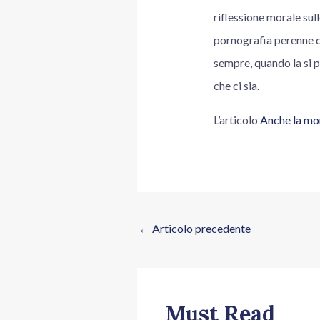
riflessione morale sul
pornografia perenne de
sempre, quando la si p
che ci sia.
L’articolo
Anche la mor
←
Articolo precedente
Must Read