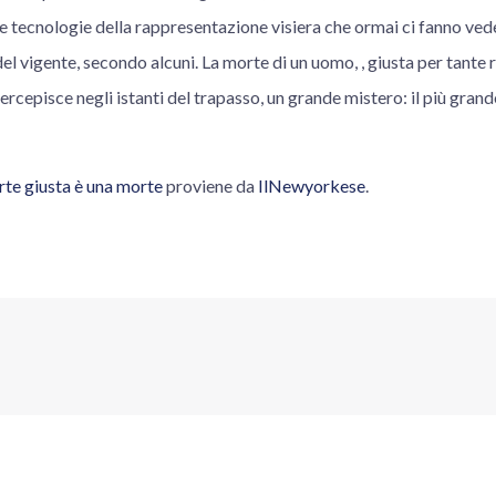
le tecnologie della rappresentazione visiera che ormai ci fanno veder
l vigente, secondo alcuni. La morte di un uomo, , giusta per tante 
ercepisce negli istanti del trapasso, un grande mistero: il più gran
te giusta è una morte
proviene da
IlNewyorkese
.