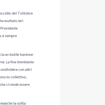
eccidio del 7 ottobre
ha esultato ieri
l Presidente
a, è sempre
cia un inutile bastone
ime. La fine imminente
condividere con altri
onscio collettivo,
 che ci rende essere
 neanche la solita