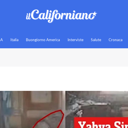
SA
Italia
Buongiorno America
Interviste
Salute
Cronaca