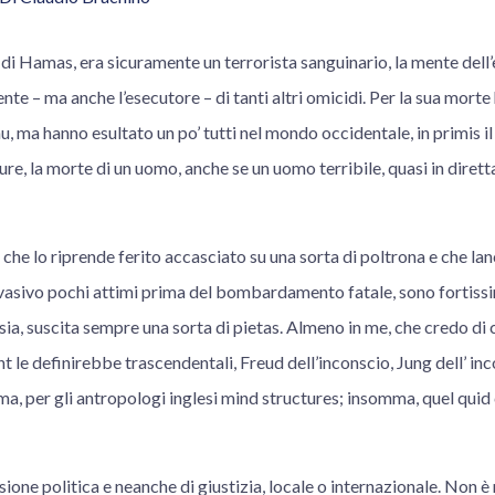
di Hamas, era sicuramente un terrorista sanguinario, la mente dell’
ente – ma anche l’esecutore – di tanti altri omicidi. Per la sua morte 
 ma hanno esultato un po’ tutti nel mondo occidentale, in primis i
e, la morte di un uomo, anche se un uomo terribile, quasi in dirett
che lo riprende ferito accasciato su una sorta di poltrona e che lan
nvasivo pochi attimi prima del bombardamento fatale, sono fortiss
 sia, suscita sempre una sorta di pietas. Almeno in me, che credo di 
t le definirebbe trascendentali, Freud dell’inconscio, Jung dell’ inc
ma, per gli antropologi inglesi mind structures; insomma, quel quid
sione politica e neanche di giustizia, locale o internazionale. Non è