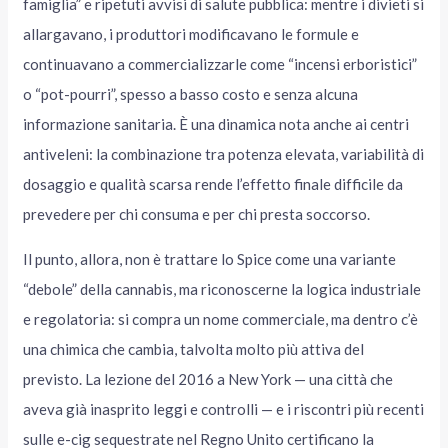
famiglia” e ripetuti avvisi di salute pubblica: mentre i divieti si
allargavano, i produttori modificavano le formule e
continuavano a commercializzarle come “incensi erboristici”
o “pot-pourri”, spesso a basso costo e senza alcuna
informazione sanitaria. È una dinamica nota anche ai centri
antiveleni: la combinazione tra potenza elevata, variabilità di
dosaggio e qualità scarsa rende l’effetto finale difficile da
prevedere per chi consuma e per chi presta soccorso.
Il punto, allora, non è trattare lo Spice come una variante
“debole” della cannabis, ma riconoscerne la logica industriale
e regolatoria: si compra un nome commerciale, ma dentro c’è
una chimica che cambia, talvolta molto più attiva del
previsto. La lezione del 2016 a New York — una città che
aveva già inasprito leggi e controlli — e i riscontri più recenti
sulle e-cig sequestrate nel Regno Unito certificano la