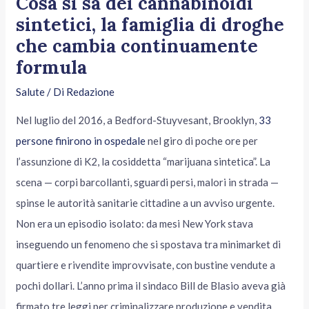
Cosa si sa dei cannabinoidi
sintetici, la famiglia di droghe
che cambia continuamente
formula
Salute
/ Di
Redazione
Nel luglio del 2016, a Bedford-Stuyvesant, Brooklyn,
33
persone finirono in ospedale
nel giro di poche ore per
l’assunzione di K2, la cosiddetta “marijuana sintetica”. La
scena — corpi barcollanti, sguardi persi, malori in strada —
spinse le autorità sanitarie cittadine a un avviso urgente.
Non era un episodio isolato: da mesi New York stava
inseguendo un fenomeno che si spostava tra minimarket di
quartiere e rivendite improvvisate, con bustine vendute a
pochi dollari. L’anno prima il sindaco Bill de Blasio aveva già
firmato tre leggi per criminalizzare produzione e vendita