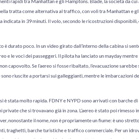
menti rapidi tra Manhattan e gli Hamptons. Blade, la società da cu
ella tratta come alternativa al traffico, con voli tra Manhattan e
a indicata in 39 minuti. Il volo, secondo le ricostruzioni disponibili
 è durato poco. In un video girato dall’interno della cabina si sente
ereo e le voci dei passeggeri. Il pilota ha lanciato un mayday mentre
 non capovolto. Se l’aereo si fosse ribaltato, l’evacuazione sarebbe
sono riuscite a portarsi sui galleggianti, mentre le imbarcazioni de
rsi è stata molto rapida. FDNY e NYPD sono arrivati con barche d
 private che si trovavano già in zona. L’aereo è stato poi rimesso i
River, nonostante il nome, non è propriamente un fiume: è uno strett
ti, traghetti, barche turistiche e traffico commerciale. Per un idro