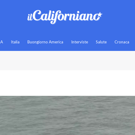
SA
Italia
Buongiorno America
Interviste
Salute
Cronaca