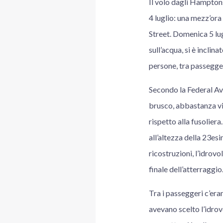
Il volo dagli Hampton
4 luglio: una mezz’ora 
Street. Domenica 5 lu
sull’acqua, si è inclin
persone, tra passegger
Secondo la Federal Avi
brusco, abbastanza vio
rispetto alla fusoliera
all’altezza della 23es
ricostruzioni, l’idrov
finale dell’atterraggio
Tra i passeggeri c’er
avevano scelto l’idrov