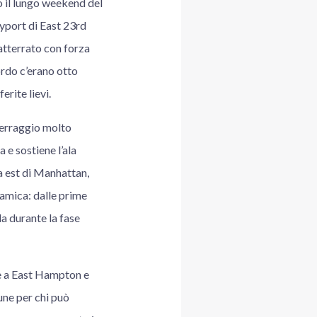
o il lungo weekend del
kyport di East 23rd
atterrato con forza
ordo c’erano otto
rite lievi.
tterraggio molto
 e sostiene l’ala
va est di Manhattan,
namica: dalle prime
a durante la fase
te a East Hampton e
une per chi può