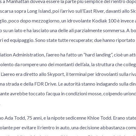
s a Manhattan doveva essere la parte più semplice del rientro dop
scarsa sopra Long Island, poi l’arrivo sull’East River, davanti allo S
glio, poco dopo mezzogiorno, un idrovolante Kodiak 100 è invece 
ato su un lato e ha lasciato una delle ali parzialmente sommersa. A b
i ed equipaggio. Sono state tutte recuperate; due hanno riportato fe
ation Administration, l’aereo ha fatto un “hard landing”, cioè un a
lento da rompere uno dei montanti dell’ala, la struttura che collega
. L’aereo era diretto allo Skyport, il terminal per idrovolanti sulla ri
ima strada e della FDR Drive. Le autorità stanno indagando sulla di
olante avrebbe toccato l’acqua in condizioni mosse, colpendo un’ond
.
ano Ada Todd, 75 anni, e la nipote sedicenne Khloe Todd. Erano sta
olante per evitare il rientro in auto, una decisione abbastanza com