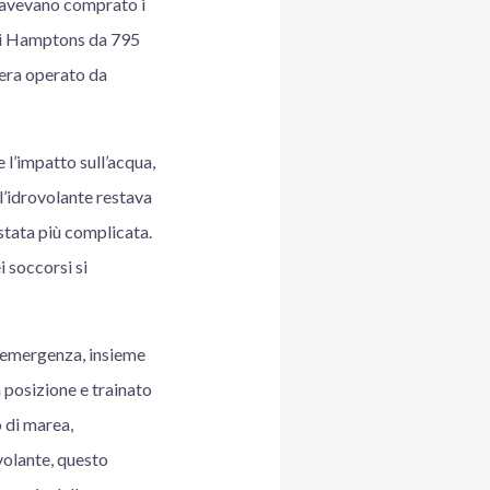
i avevano comprato i
 gli Hamptons da 795
, era operato da
 l’impatto sull’acqua,
 l’idrovolante restava
 stata più complicata.
i soccorsi si
i emergenza, insieme
n posizione e trainato
o di marea,
volante, questo