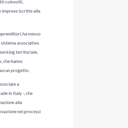
ti coinvolti,
e imprese iscritte alla
Imprenditori, ha messo
el sistema associativo
working territoriale,
o, che hanno
iascun progetto.
associate a
de in Italy -, che
mazione alla
nnovazione nei processi