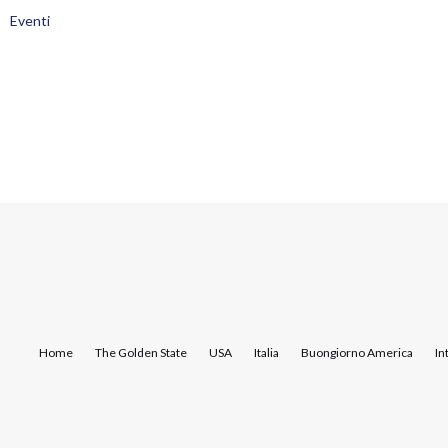
Eventi
Home
The Golden State
USA
Italia
Buongiorno America
In