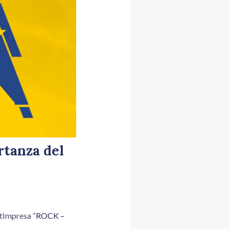
rtanza del
etImpresa “
ROCK –