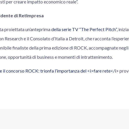
usti per creare impatto economico reale”.
sidente di RetImpresa
ata proiettata un’anteprima
della serie TV “The Perfect Pitch”
, inizi
 Research e il Consolato d’Italia a Detroit, che racconta l’esperien
enibile finaliste della prima edizione di ROCK, accompagnate negli
ne, opportunità di business e momenti di intrattenimento.
 il concorso ROCK: trionfa l’importanza del <i>fare rete</i>
prov