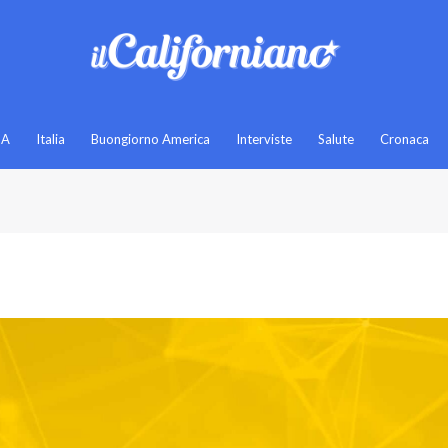
SA
Italia
Buongiorno America
Interviste
Salute
Cronaca