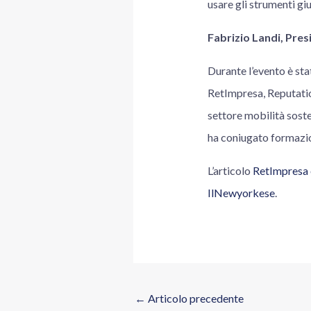
usare gli strumenti gi
Fabrizio Landi, Pre
Durante l’evento è st
RetImpresa, Reputation
settore mobilità sost
ha coniugato formazio
L’articolo
RetImpresa e
IlNewyorkese
.
←
Articolo precedente