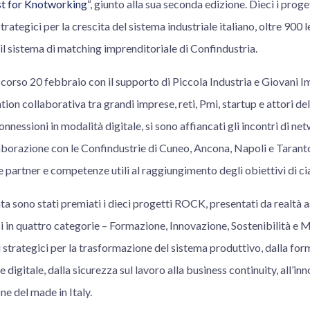
t for Knotworking
“, giunto alla sua seconda edizione. Dieci i proget
strategici per la crescita del sistema industriale italiano, oltre 900 l
il sistema di matching imprenditoriale di Confindustria.
lo scorso 20 febbraio con il supporto di Piccola Industria e Giovani 
ation collaborativa tra grandi imprese, reti, Pmi, startup e attori d
onnessioni in modalità digitale, si sono affiancati gli incontri di net
laborazione con le Confindustrie di Cuneo, Ancona, Napoli e Tarant
e partner e competenze utili al raggiungimento degli obiettivi di c
ta sono stati premiati i dieci progetti ROCK, presentati da realtà 
 in quattro categorie – Formazione, Innovazione, Sostenibilità e Ma
strategici per la trasformazione del sistema produttivo, dalla for
 digitale, dalla sicurezza sul lavoro alla business continuity, all’i
e del made in Italy.