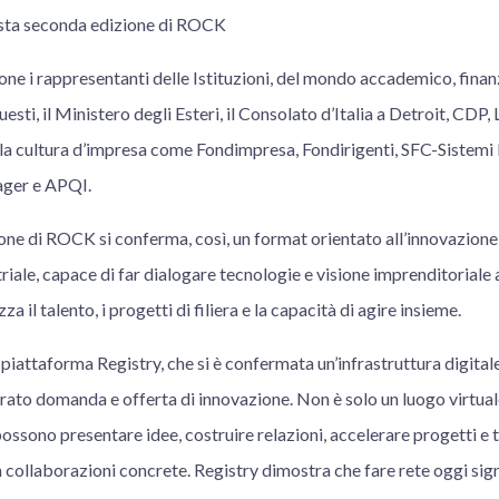
uesta seconda edizione di ROCK
one i rappresentanti delle Istituzioni, del mondo accademico, finan
esti, il Ministero degli Esteri, il Consolato d’Italia a Detroit, CDP, 
lla cultura d’impresa come Fondimpresa, Fondirigenti, SFC-Sistemi
ager e APQI.
ne di ROCK si conferma, così, un format orientato all’innovazione 
iale, capace di far dialogare tecnologie e visione imprenditoriale a
a il talento, i progetti di filiera e la capacità di agire insieme.
 piattaforma Registry, che si è confermata un’infrastruttura digital
rato domanda e offerta di innovazione. Non è solo un luogo virtua
ossono presentare idee, costruire relazioni, accelerare progetti e 
 collaborazioni concrete. Registry dimostra che fare rete oggi sig