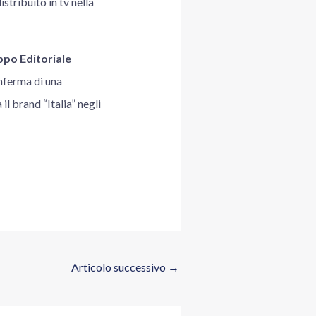
stribuito in tv nella
po Editoriale
onferma di una
l brand “Italia” negli
Articolo successivo
→