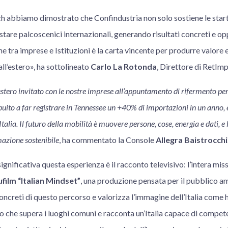
h abbiamo dimostrato che Confindustria non solo sostiene le start
re palcoscenici internazionali, generando risultati concreti e opp
ne tra imprese e Istituzioni è la carta vincente per produrre valore 
 all’estero», ha sottolineato
Carlo La Rotonda
, Direttore di RetImp
estero invitato con le nostre imprese all’appuntamento di rifermento per
buito a far registrare in Tennessee un +40% di importazioni in un anno, 
talia. Il futuro della mobilità è muovere persone, cose, energia e dati, e l
azione sostenibile
, ha commentato la Console
Allegra Baistrocchi
ignificativa questa esperienza è il racconto televisivo: l’intera mis
film “Italian Mindset”
, una produzione pensata per il pubblico a
 concreti di questo percorso e valorizza l’immagine dell’Italia come
o che supera i luoghi comuni e racconta un’Italia capace di compete