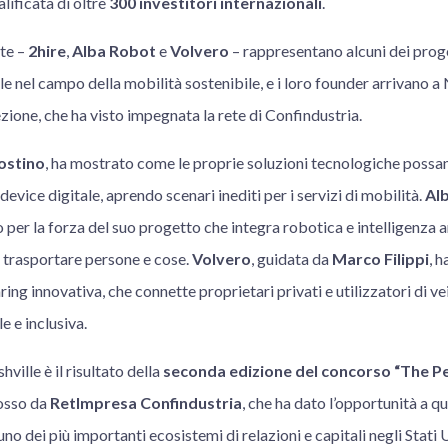
lificata di oltre
300 investitori internazionali
.
ate –
2hire
,
Alba Robot
e
Volvero
– rappresentano alcuni dei prog
 nel campo della mobilità sostenibile, e i loro founder arrivano a
zione, che ha visto impegnata la rete di Confindustria.
ostino
, ha mostrato come le proprie soluzioni tecnologiche poss
 device digitale, aprendo scenari inediti per i servizi di mobilità.
Al
to per la forza del suo progetto che integra robotica e intelligenza a
trasportare persone e cose.
Volvero
, guidata da
Marco Filippi
, h
ing innovativa, che connette proprietari privati e utilizzatori di ve
e e inclusiva.
ville è il risultato della
seconda edizione del concorso “The Pe
osso da
RetImpresa Confindustria
, che ha dato l’opportunità a q
uno dei più importanti ecosistemi di relazioni e capitali negli Stati U