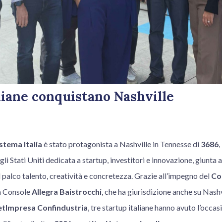
liane conquistano Nashville
stema Italia
è stato protagonista a Nashville in Tennesse di
3686
,
li Stati Uniti dedicata a startup, investitori e innovazione, giunta 
 palco talento, creatività e concretezza. Grazie all’impegno del
Con
la Console
Allegra Baistrocchi
, che ha giurisdizione anche su Nashvi
etImpresa Confindustria
, tre startup italiane hanno avuto l’occas