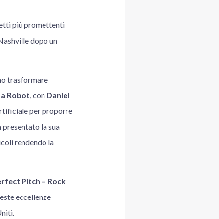
etti più promettenti
 Nashville dopo un
ano trasformare
ba Robot
, con
Daniel
rtificiale per proporre
a presentato la sua
icoli rendendo la
rfect Pitch – Rock
ueste eccellenze
niti.