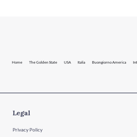
Home
The Golden State
USA
Italia
Buongiorno America
In
Legal
Privacy Policy