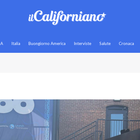
SA
Italia
Buongiorno America
Interviste
Salute
Cronaca