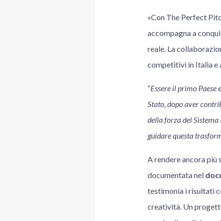
«Con The Perfect Pitc
accompagna a conquista
reale. La collaborazio
competitivi in Italia e
“
Essere il primo Paese 
Stato, dopo aver contri
della forza del Sistema I
guidare questa trasform
A rendere ancora più s
documentata nel
docu
testimonia i risultati
creatività. Un progett