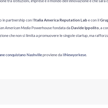
one tra istituzioni, imprese e il mondo dell’innovazione e che sarà di
o in partnership con l’
Italia America Reputation Lab
e con il
Grup
lian American Media
Powerhouse fondata da
Davide Ippolito
, a c
ione che non si limita a promuovere le singole startup, ma rafforza i
iane conquistano Nashville
proviene da
IlNewyorkese
.