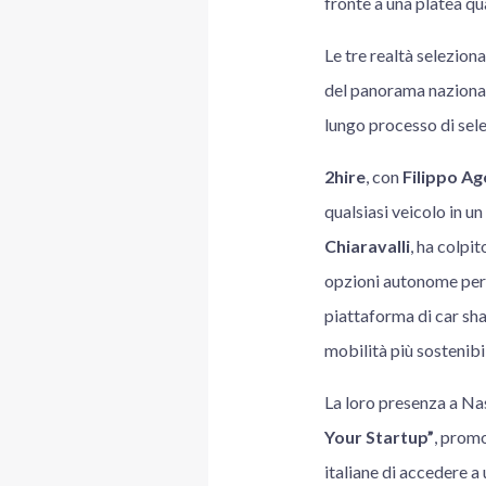
fronte a una platea qua
Le tre realtà selezion
del panorama nazionale
lungo processo di sele
2hire
, con
Filippo Ag
qualsiasi veicolo in un
Chiaravalli
, ha colpi
opzioni autonome per 
piattaforma di car shar
mobilità più sostenibil
La loro presenza a Nash
Your Startup”
, prom
italiane di accedere a 