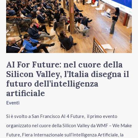
nel
cuore
della
Silicon
Valley,
l’Italia
disegna
AI For Future: nel cuore della
il
Silicon Valley, l’Italia disegna il
futuro
futuro dell’intelligenza
dell’intelligenza
artificiale
artificiale
Eventi
Si è svolto a San Francisco AI 4 Future, il primo evento
organizzato nel cuore della Silicon Valley da WMF – We Make
Future, Fiera Internazionale sull’Intelligenza Artificiale, la