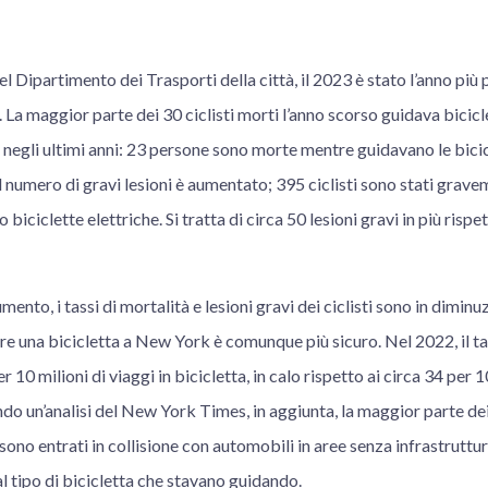
l Dipartimento dei Trasporti della città, il 2023 è stato l’anno più p
La maggior parte dei 30 ciclisti morti l’anno scorso guidava bicicle
tà negli ultimi anni: 23 persone sono morte mentre guidavano le bicic
 numero di gravi lesioni è aumentato; 395 ciclisti sono stati gravem
biciclette elettriche. Si tratta di circa 50 lesioni gravi in più rispet
nto, i tassi di mortalità e lesioni gravi dei ciclisti sono in diminu
 una bicicletta a New York è comunque più sicuro. Nel 2022, il tas
r 10 milioni di viaggi in bicicletta, in calo rispetto ai circa 34 per 1
o un’analisi del New York Times, in aggiunta, la maggior parte dei 
sono entrati in collisione con automobili in aree senza infrastrutture
 tipo di bicicletta che stavano guidando.