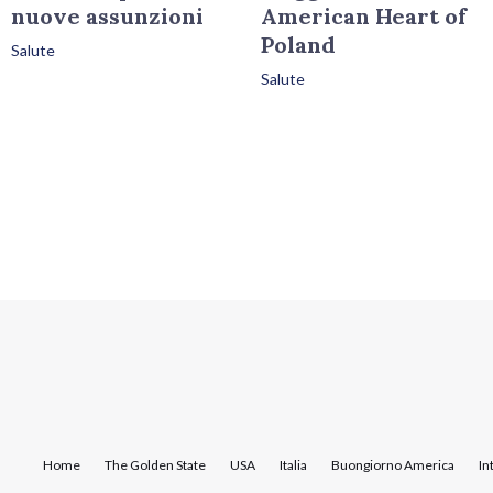
nuove assunzioni
American Heart of
Poland
Salute
Salute
Home
The Golden State
USA
Italia
Buongiorno America
In