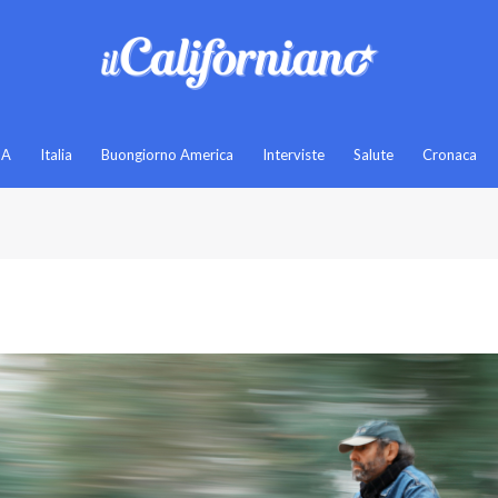
SA
Italia
Buongiorno America
Interviste
Salute
Cronaca