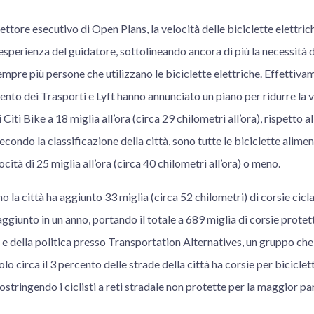
ettore esecutivo di Open Plans, la velocità delle biciclette elettri
nesperienza del guidatore, sottolineando ancora di più la necessità d
sempre più persone che utilizzano le biciclette elettriche. Effettiva
nto dei Trasporti e Lyft hanno annunciato un piano per ridurre la 
i Citi Bike a 18 miglia all’ora (circa 29 chilometri all’ora), rispetto 
secondo la classificazione della città, sono tutte le biciclette alime
cità di 25 miglia all’ora (circa 40 chilometri all’ora) o meno.
o la città ha aggiunto 33 miglia (circa 52 chilometri) di corsie ciclab
iunto in un anno, portando il totale a 689 miglia di corsie protet
 e della politica presso Transportation Alternatives, un gruppo che di
lo circa il 3 percento delle strade della città ha corsie per biciclett
stringendo i ciclisti a reti stradale non protette per la maggior pa