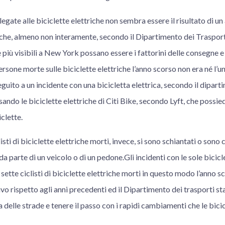
legate alle biciclette elettriche non sembra essere il risultato di u
riche, almeno non interamente, secondo il Dipartimento dei Trasport
e più visibili a New York possano essere i fattorini delle consegne e i 
sone morte sulle biciclette elettriche l’anno scorso non era né l’uno
eguito a un incidente con una bicicletta elettrica, secondo il dipart
ndo le biciclette elettriche di Citi Bike, secondo Lyft, che possi
clette.
isti di biciclette elettriche morti, invece, si sono schiantati o sono
a parte di un veicolo o di un pedone.Gli incidenti con le sole bicic
ette ciclisti di biciclette elettriche morti in questo modo l’anno 
vo rispetto agli anni precedenti ed il Dipartimento dei trasporti s
a delle strade e tenere il passo con i rapidi cambiamenti che le bici