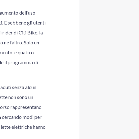
n aumento dell’uso
i. E sebbene gli utenti
rider di Citi Bike, la
 né l’altro. Solo un
imento, e quattro
ede il programma di
 caduti senza alcun
lette non sono un
scorso rappresentano
ta cercando modi per
clette elettriche hanno